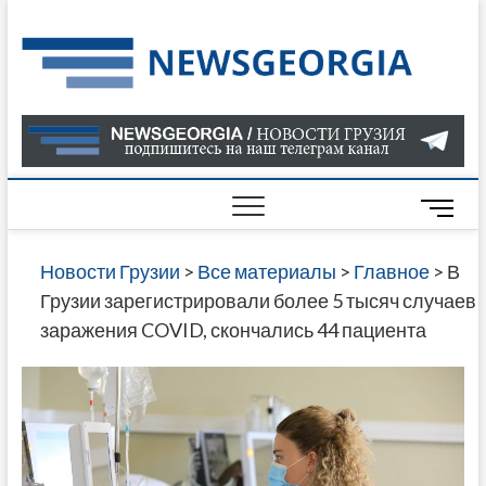
Skip
to
Нов
САМАЯ
content
АКТУАЛ
Гру
ИНФОР
О СОБ
В ГРУЗ
НОВОС
M
ГРУЗИИ
e
ОНЛАЙН
n
Новости Грузии
>
Все материалы
>
Главное
>
В
САЙТЕ 
u
Грузии зарегистрировали более 5 тысяч случаев
НАЙДЕ
B
заражения COVID, скончались 44 пациента
НОВОС
u
ПОЛИТ
t
ЭКОНО
t
КУЛЬТУ
o
СПОРТА
n
МНОГО