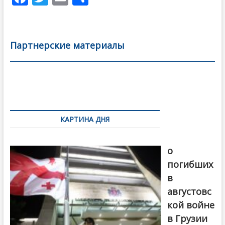
ac
w
m
тп
e
itt
ai
р
b
er
l
а
Партнерские материалы
o
в
o
и
k
ть
Навигация
по
КАРТИНА ДНЯ
записям
В память
о
погибших
в
августовс
кой войне
в Грузии