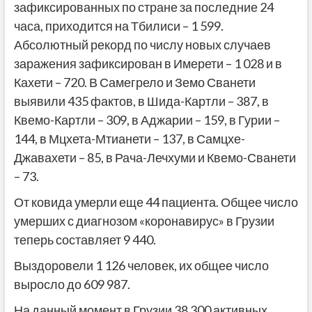
зафиксированных по стране за последние 24
часа, приходится на Тбилиси – 1 599.
Абсолютный рекорд по числу новых случаев
заражения зафиксирован в Имерети – 1 028 и в
Кахети – 720. В Самегрело и Земо Сванети
выявили 435 фактов, в Шида-Картли – 387, в
Квемо-Картли – 309, в Аджарии – 159, в Гурии –
144, в Мцхета-Мтианети – 137, в Самцхе-
Джавахети – 85, в Рача-Лечхуми и Квемо-Сванети
– 73.
От ковида умерли еще 44 пациента. Общее число
умерших с диагнозом «коронавирус» в Грузии
теперь составляет 9 440.
Выздоровели 1 126 человек, их общее число
выросло до 609 987.
На данный момент в Грузии 38 300 активных