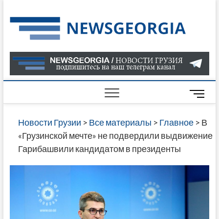
Skip
to
Нов
САМАЯ
content
АКТУАЛ
Гру
ИНФОР
О СОБ
В ГРУЗ
НОВОС
M
ГРУЗИИ
e
ОНЛАЙН
n
Новости Грузии
>
Все материалы
>
Главное
>
В
САЙТЕ 
u
«Грузинской мечте» не подвердили выдвижение
НАЙДЕ
B
Гарибашвили кандидатом в президенты
НОВОС
u
ПОЛИТ
t
ЭКОНО
t
КУЛЬТУ
o
СПОРТА
n
МНОГО