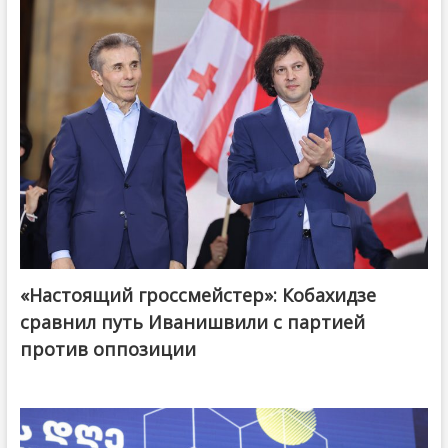
«Настоящий гроссмейстер»: Кобахидзе
@ქართული ოცნება / Georgian Dream
сравнил путь Иванишвили с партией
против оппозиции