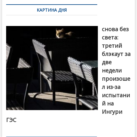
по
k
ть
КАРТИНА ДНЯ
записям
Грузия
снова без
света:
третий
блэкаут за
две
недели
произоше
л из-за
испытани
й на
Ингури
ГЭС