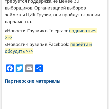
требуется поддержка не менее 30
выборщиков. Организацией выборов
займется ЦИК Грузии, они пройдут в здании
парламента.
«Новости-Грузия» в Telegram:
подписаться
>>>
«Новости-Грузия» в Facebook:
перейти и
обсудить >>>
F
T
E
О
ac
w
m
тп
Партнерские материалы
e
itt
ai
р
b
er
l
а
o
в
Навигация
o
и