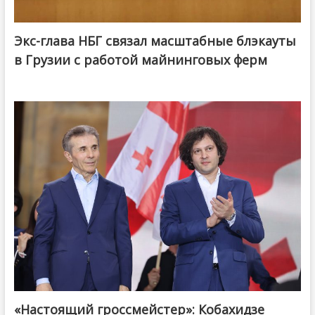
Экс-глава НБГ связал масштабные блэкауты
в Грузии с работой майнинговых ферм
«Настоящий гроссмейстер»: Кобахидзе
@ქართული ოცნება / Georgian Dream