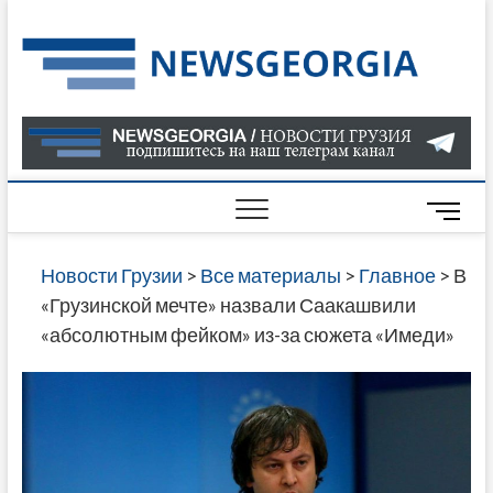
Skip
to
Нов
САМАЯ
content
АКТУАЛ
Гру
ИНФОР
О СОБ
В ГРУЗ
НОВОС
M
ГРУЗИИ
e
ОНЛАЙН
n
Новости Грузии
>
Все материалы
>
Главное
>
В
САЙТЕ 
u
«Грузинской мечте» назвали Саакашвили
НАЙДЕ
B
«абсолютным фейком» из-за сюжета «Имеди»
НОВОС
u
ПОЛИТ
t
ЭКОНО
t
КУЛЬТУ
o
СПОРТА
n
МНОГО