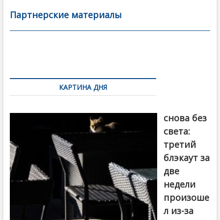
b
er
l
а
Партнерские материалы
o
в
o
и
k
ть
Навигация
по
КАРТИНА ДНЯ
записям
Грузия
снова без
света:
третий
блэкаут за
две
недели
произоше
л из-за