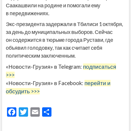
Саакашвили на родине и помогали ему
в передвижениях.
Экс-президента задержали в Тбилиси 1 октября,
за день до муниципальных выборов. Сейчас
он содержится в тюрьме города Рустави, где
объявил голодовку, так как считает себя
политическим заключенным.
«Новости-Грузия» в Telegram:
подписаться
>>>
«Новости-Грузия» в Facebook:
перейти и
обсудить >>>
F
T
E
О
ac
w
m
тп
e
itt
ai
р