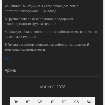
Из Тбилиси в Батуми за 4 часа: Кобахидзе лично
протестировал ускоренный поезд
В Грузии проверяют сообщения о задержках
азербайджанских фур на границе
Кобахидзе обвинил оппонентов в «саботаже» из-за фейков о
российских туристах
В Грузии регулятор впервые оштрафовал провластный
телеканал за предвзятость
RSS
Архив
АВГУСТ 2026
ПН
ВТ
СР
ЧТ
ПТ
СБ
ВС