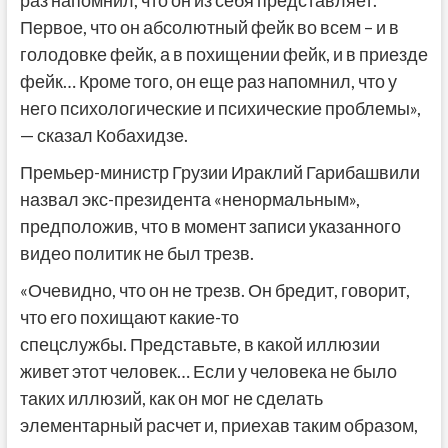
раз напомнил, что он из себя представляет.
Первое, что он абсолютный фейк во всем – и в
голодовке фейк, а в похищении фейк, и в приезде
фейк… Кроме того, он еще раз напомнил, что у
него психологические и психические проблемы»,
— сказал Кобахидзе.
Премьер-министр Грузии Ираклий Гарибашвили
назвал экс-президента «ненормальным»,
предположив, что в момент записи указанного
видео политик не был трезв.
«Очевидно, что он не трезв. Он бредит, говорит,
что его похищают какие-то
спецслужбы. Представьте, в какой иллюзии
живет этот человек… Если у человека не было
таких иллюзий, как он мог не сделать
элементарный расчет и, приехав таким образом,