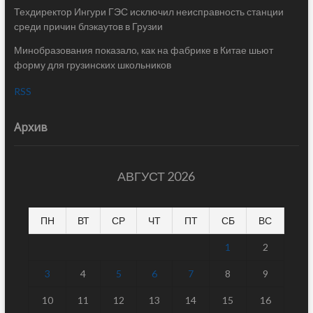
Техдиректор Ингури ГЭС исключил неисправность станции
среди причин блэкаутов в Грузии
Минобразования показало, как на фабрике в Китае шьют
форму для грузинских школьников
RSS
Архив
АВГУСТ 2026
ПН
ВТ
СР
ЧТ
ПТ
СБ
ВС
1
2
3
4
5
6
7
8
9
10
11
12
13
14
15
16