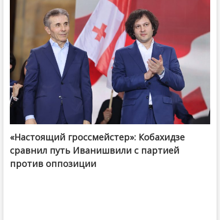
«Настоящий гроссмейстер»: Кобахидзе
@ქართული ოცნება / Georgian Dream
сравнил путь Иванишвили с партией
против оппозиции