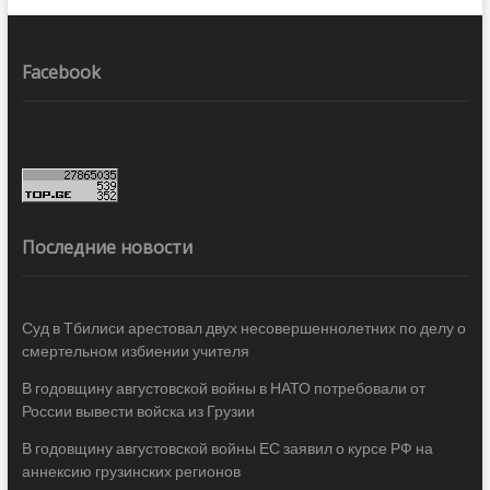
Facebook
Последние новости
Суд в Тбилиси арестовал двух несовершеннолетних по делу о
смертельном избиении учителя
В годовщину августовской войны в НАТО потребовали от
России вывести войска из Грузии
В годовщину августовской войны ЕС заявил о курсе РФ на
аннексию грузинских регионов