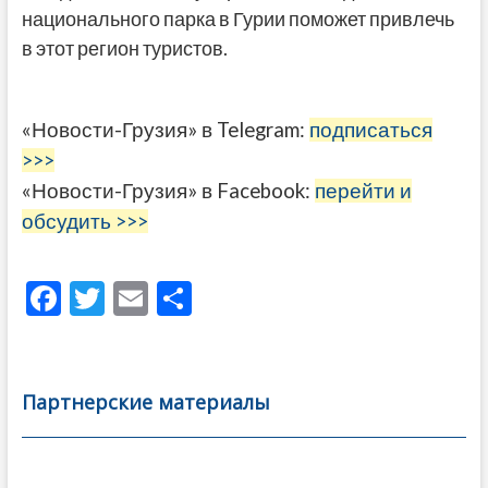
национального парка в Гурии поможет привлечь
в этот регион туристов.
«Новости-Грузия» в Telegram:
подписаться
>>>
«Новости-Грузия» в Facebook:
перейти и
обсудить >>>
F
T
E
О
ac
w
m
тп
e
itt
ai
р
b
er
l
а
Партнерские материалы
o
в
o
и