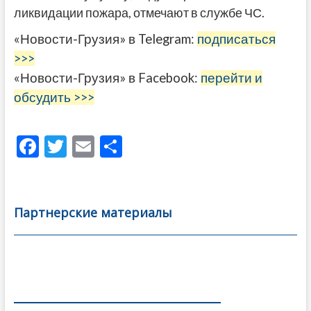
ликвидации пожара, отмечают в службе ЧС.
«Новости-Грузия» в Telegram:
подписаться
>>>
«Новости-Грузия» в Facebook:
перейти и
обсудить >>>
F
T
E
О
ac
w
m
тп
e
itt
ai
р
b
er
l
а
Партнерские материалы
o
в
o
и
k
ть
Навигация
по