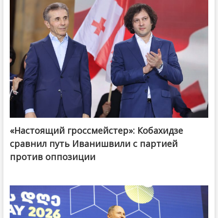
«Настоящий гроссмейстер»: Кобахидзе
@ქართული ოცნება / Georgian Dream
сравнил путь Иванишвили с партией
против оппозиции