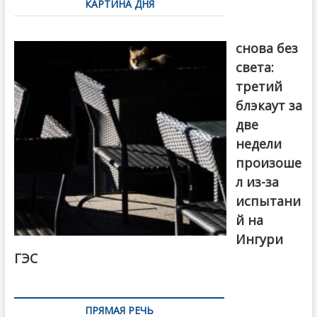
КАРТИНА ДНЯ
записям
Грузия
снова без
света:
третий
блэкаут за
две
недели
произоше
л из-за
испытани
й на
Ингури
ГЭС
ПРЯМАЯ РЕЧЬ