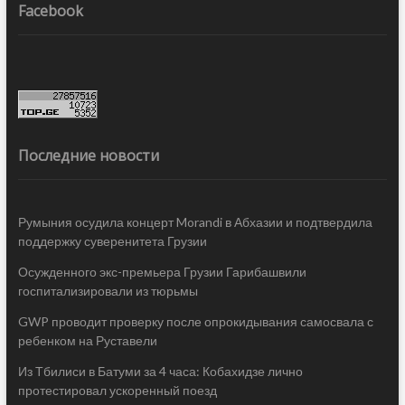
Facebook
Последние новости
Румыния осудила концерт Morandi в Абхазии и подтвердила
поддержку суверенитета Грузии
Осужденного экс-премьера Грузии Гарибашвили
госпитализировали из тюрьмы
GWP проводит проверку после опрокидывания самосвала с
ребенком на Руставели
Из Тбилиси в Батуми за 4 часа: Кобахидзе лично
протестировал ускоренный поезд