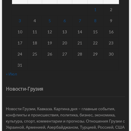
1
2
3
4
5
6
7
8
9
10
11
12
13
14
15
16
17
18
19
20
21
22
23
24
25
26
27
28
29
30
31
« Июл
Новости-Грузия
Новости Грузии, Кавказа. Картина дня – главные события,
конфликты и происшествия, политика, бизнес, экономика,
культура, спорт, комментарии и прогнозы. Отношения Грузии с
Украиной, Арменией, Азербайджаном, Турцией, Россией, США