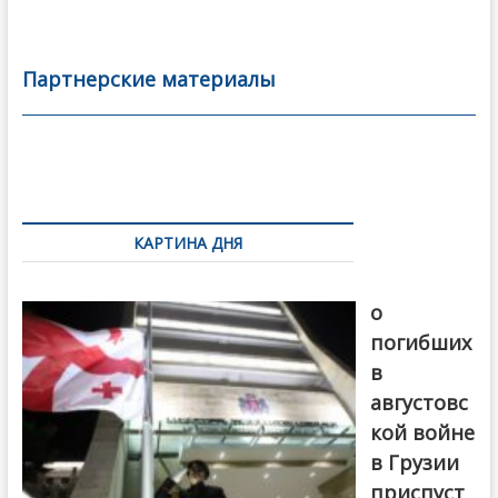
ac
w
m
тп
e
itt
ai
р
b
er
l
а
Партнерские материалы
o
в
o
и
k
ть
Навигация
по
КАРТИНА ДНЯ
записям
В память
о
погибших
в
августовс
кой войне
в Грузии
приспуст