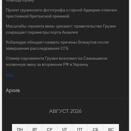
Проект грузинского фотографа о горной Аджарии отмечен
престижной британской премией
Масштабы «проекта века» урезают: правительство Грузии
сокращает параметры порта Анаклия
Кобахидзе обещает назвать причины блэкаутов после
завершения расследования СГБ
Спикер парламента Грузии возложил на Саакашвили
косвенную вину за вторжение РФ в Украину
RSS
Архив
АВГУСТ 2026
ПН
ВТ
СР
ЧТ
ПТ
СБ
ВС