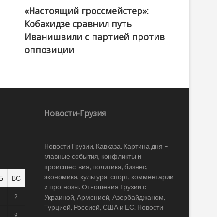
«Настоящий гроссмейстер»:
@ქართული ოცნება / Georgian Dream
Кобахидзе сравнил путь
Иванишвили с партией против
оппозиции
Новости-Грузия
Новости Грузии, Кавказа. Картина дня –
главные события, конфликты и
происшествия, политика, бизнес,
экономика, культура, спорт, комментарии
Б
ВС
и прогнозы. Отношения Грузии с
1
2
Украиной, Арменией, Азербайджаном,
Турцией, Россией, США и ЕС. Новости
8
9