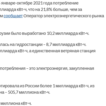
 январе-октябре 2021 года потребление
лиарда кВт·ч, что на 21,8% больше, чем за
ом
сообщает
Оператор электроэнергетического рынка
Грузии было выработано 10,2 миллиарда кВт·ч.
сь на гидростанции – 8,7 миллиарда кВт·ч.
лиарда кВт·ч, а единственная ветряная станция
потребления – это электроэнергия, закупленная
ртировала из России более 1 миллиарда кВт·ч, из
а – 505,7 миллиона кВт·ч.
 миллиона кВт·ч.