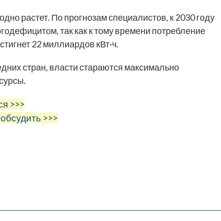
дно растет. По прогнозам специалистов, к 2030 году
ргодефицитом, так как к тому времени потребление
стигнет 22 миллиардов кВт·ч.
едних стран, власти стараются максимально
сурсы.
ся >>>
 обсудить >>>