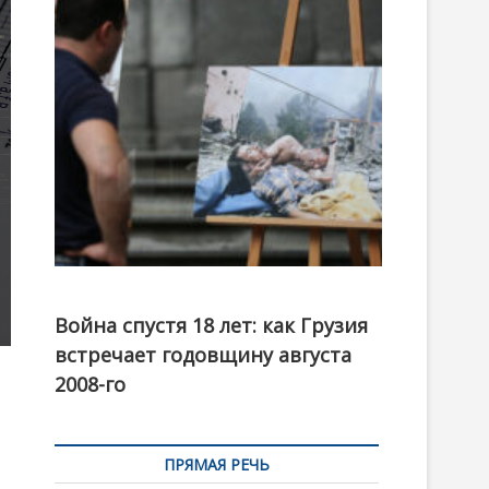
t
o
n
Фотовыставка на тему августовской войны 2008
года в Тбилиси, август 2018 года. Фото: Первый
Война спустя 18 лет: как Грузия
канал
встречает годовщину августа
2008-го
ПРЯМАЯ РЕЧЬ