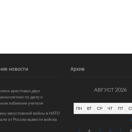
ние новости
Архив
АВГУСТ 2026
илиси арестовал двух
еннолетних по делу о
ном избиении учителя
ПН
ВТ
СР
ЧТ
ПТ
С
ину августовской войны в НАТО
али от России вывести войска
3
4
5
6
7