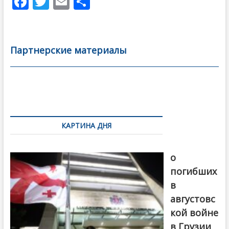
F
T
E
О
ac
w
m
тп
e
itt
ai
р
b
er
l
а
Партнерские материалы
o
в
o
и
k
ть
Навигация
по
КАРТИНА ДНЯ
записям
В память
о
погибших
в
августовс
кой войне
в Грузии