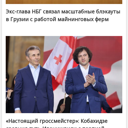
Экс-глава НБГ связал масштабные блэкауты
в Грузии с работой майнинговых ферм
«Настоящий гроссмейстер»: Кобахидзе
@ქართული ოცნება / Georgian Dream