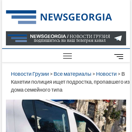
Skip
to
Нов
САМАЯ
content
АКТУАЛ
Гру
ИНФОР
О СОБ
В ГРУЗ
НОВОС
M
ГРУЗИИ
e
ОНЛАЙН
n
Новости Грузии
>
Все материалы
>
Новости
>
В
САЙТЕ 
u
Кахетии полиция ищет подростка, пропавшего из
НАЙДЕ
B
дома семейного типа
НОВОС
u
ПОЛИТ
t
ЭКОНО
t
КУЛЬТУ
o
СПОРТА
n
МНОГО