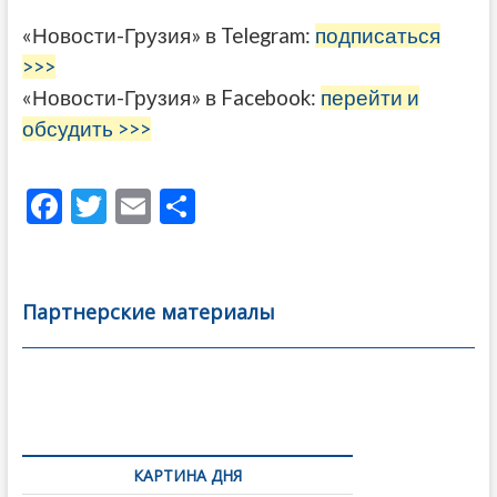
«Новости-Грузия» в Telegram:
подписаться
>>>
«Новости-Грузия» в Facebook:
перейти и
обсудить >>>
F
T
E
О
ac
w
m
тп
e
itt
ai
р
b
er
l
а
Партнерские материалы
o
в
o
и
k
ть
Навигация
по
КАРТИНА ДНЯ
записям