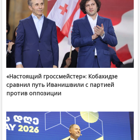
«Настоящий гроссмейстер»: Кобахидзе
@ქართული ოცნება / Georgian Dream
сравнил путь Иванишвили с партией
против оппозиции