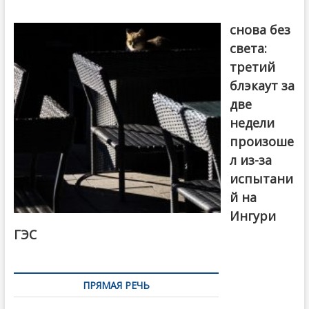
Грузия
снова без
света:
третий
блэкаут за
две
недели
произоше
л из-за
испытани
й на
Ингури
ГЭС
ПРЯМАЯ РЕЧЬ