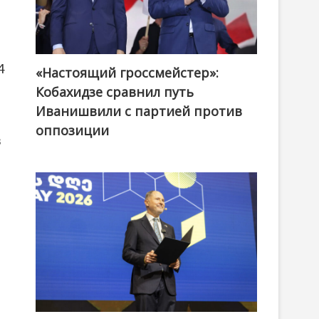
4
«Настоящий гроссмейстер»:
@ქართული ოცნება / Georgian Dream
Кобахидзе сравнил путь
Иванишвили с партией против
оппозиции
в