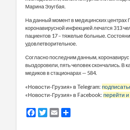
Марина Эзугбая.
На данный момент в медицинских центрах Г
коронавирусной инфекцией лечатся 313 чело
пациентов 17 – тяжелые больные. Состоян
удовлетворительное.
Согласно последним данным, коронавирус в
выздоровели, пять человек скончались. В 
медиков в стационарах — 584.
«Новости-Грузия» в Telegram:
подписать
«Новости-Грузия» в Facebook:
перейти и
F
T
E
О
ac
w
m
тп