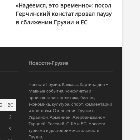
«Надеемся, это временно»: посол
Герчинский констатировал паузу
в сближении Грузии и ЕС
Новости-Грузия
Новости Грузии, Кавказа. Картина дня –
главные события, конфликты и
происшествия, политика, бизнес,
экономика, культура, спорт, комментарии
Б
ВС
и прогнозы. Отношения Грузии с
1
2
Украиной, Арменией, Азербайджаном,
Турцией, Россией, США и ЕС. Новости
8
9
туризма и достопримечательности
Грузии.