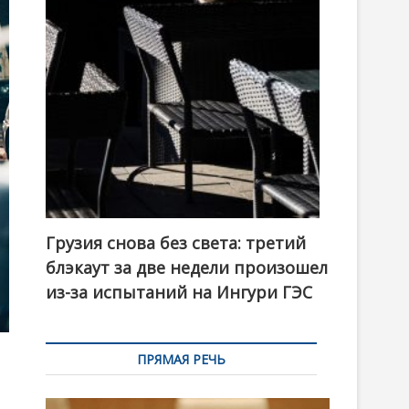
t
o
n
Грузия снова без света: третий
блэкаут за две недели произошел
из-за испытаний на Ингури ГЭС
ПРЯМАЯ РЕЧЬ