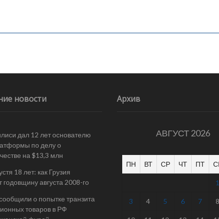
ние новости
Архив
АВГУСТ 2026
илиси дал 12 лет основателю
атформы по делу о
естве на $13,3 млн
ПН
ВТ
СР
ЧТ
ПТ
С
стя 18 лет: как Грузия
т годовщину августа 2008-го
 сообщили о попытке транзита
3
4
5
6
7
ионных товаров в РФ