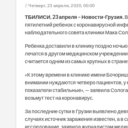
Четверг, 23 апреля, 2020, 00:00
ТБИЛИСИ,
23 апреля
– Новости-Грузия.
В
пятилетний ребенок с коронавирусной ин
наблюдательного совета клиники Мака Со
Ребенка доставили в клинику поздно ночью
лечатся в другом медицинском учреждении.
считается одним из самых крупных в стране
«К этому времени в клинике имени Бочориш
внимании нуждаются четверо пациентов, у 
показатели стабильные», — заявила Солога
возьмут тест на коронавирус.
За последние сутки в Грузии выявлено девя
случаях источник заражения известен, а в
исследование, заявила журналистам меди