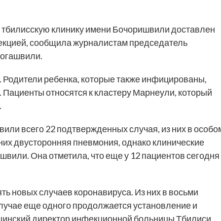
 тбилисскую клинику имени Бочоришвили доставлен
фекцией, сообщила журналистам председатель
логашвили.
. Родители ребенка, которые также инфицированы,
 Пациенты относятся к кластеру Марнеули, который
.
вили всего 22 подтвержденных случая, из них в особо
них двусторонняя пневмония, однако клинические
швили. Она отметила, что еще у 12 пациентов сегодня
ть новых случаев коронавируса. Из них в восьми
 случае еще одного продолжается установление и
цинский директор инфекционной больницы Тбилиси