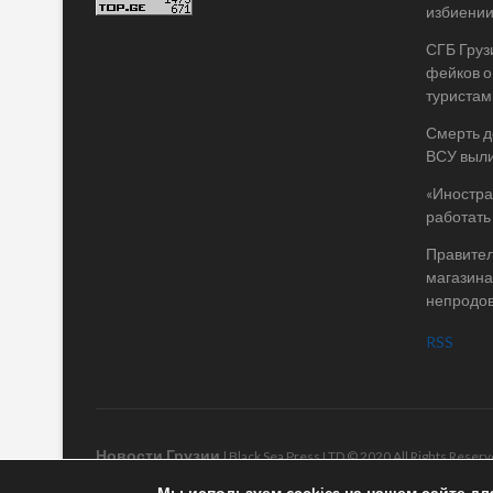
избиении
СГБ Груз
фейков о
туристам
Смерть д
ВСУ выли
«Иностра
работать
Правител
магазина
непродо
RSS
Новости Грузии
| Black Sea Press LTD © 2020 All Rights Rese