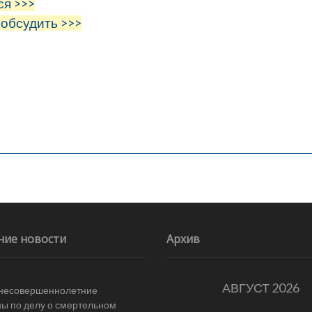
ся >>>
 обсудить >>>
ние новости
Архив
АВГУСТ 2026
 несовершеннолетние
ы по делу о смертельном