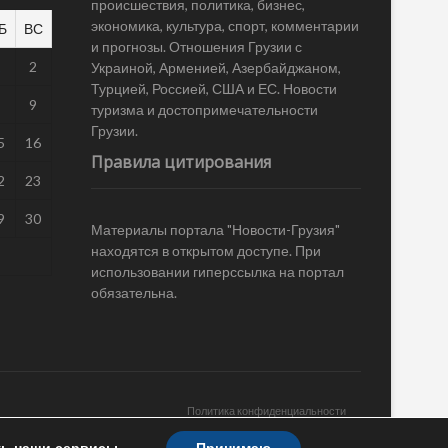
происшествия, политика, бизнес,
экономика, культура, спорт, комментарии
Б
ВС
и прогнозы. Отношения Грузии с
1
2
Украиной, Арменией, Азербайджаном,
Турцией, Россией, США и ЕС. Новости
8
9
туризма и достопримечательности
Грузии.
5
16
Правила цитирования
2
23
9
30
Материалы портала "Новости-Грузия"
находятся в открытом доступе. При
использовании гиперссылка на портал
обязательна.
Политика конфиденциальности