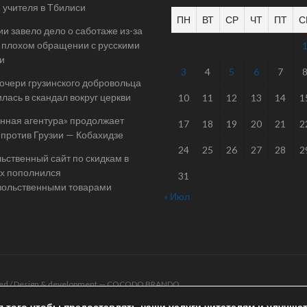
 учителя в Тбилиси
ПН
ВТ
СР
ЧТ
ПТ
С
ии завело дело о саботаже из-за
 плохом обращении с русскими
и
3
4
5
6
7
очери грузинского добровольца
лась в скандал вокруг церкви
10
11
12
13
14
1
нная агентура» продолжает
17
18
19
20
21
2
 против Грузии — Кобахидзе
24
25
26
27
28
2
ьственный сайт по скидкам в
х пополнился
31
вольственными товарами
« Июл
rved / Design & development —
COCODO BRANDO