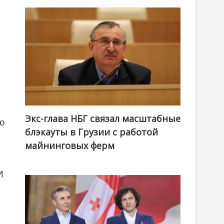
Экс-глава НБГ связал масштабные
ко
блэкауты в Грузии с работой
майнинговых ферм
И
,