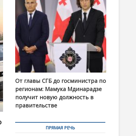
t
o
n
От главы СГБ до госминистра по
регионам: Мамука Мдинарадзе
получит новую должность в
правительстве
о
ПРЯМАЯ РЕЧЬ