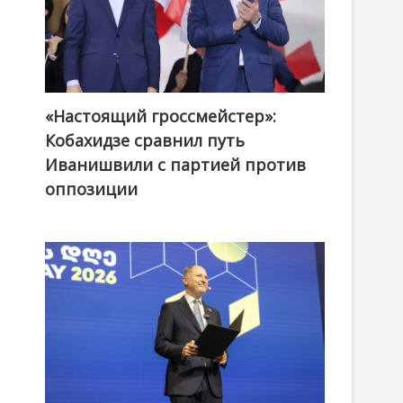
«Настоящий гроссмейстер»:
@ქართული ოცნება / Georgian Dream
Кобахидзе сравнил путь
Иванишвили с партией против
оппозиции