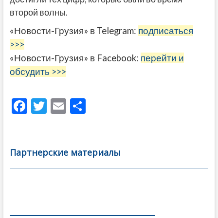
второй волны.
«Новости-Грузия» в Telegram:
подписаться
>>>
«Новости-Грузия» в Facebook:
перейти и
обсудить >>>
F
T
E
О
ac
w
m
тп
e
itt
ai
р
b
er
l
а
Партнерские материалы
o
в
o
и
k
ть
Навигация
по