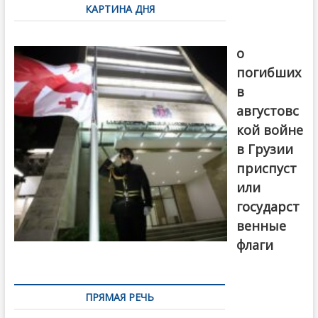
КАРТИНА ДНЯ
записям
В память
о
погибших
в
августовс
кой войне
в Грузии
приспуст
или
государст
венные
флаги
ПРЯМАЯ РЕЧЬ