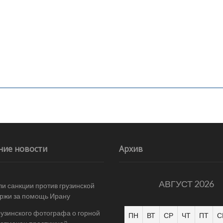
ние новости
Архив
АВГУСТ 2026
и санкции против грузинской
ржи за помощь Ирану
рузинского фотографа о горной
ПН
ВТ
СР
ЧТ
ПТ
С