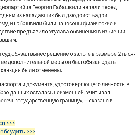
о однопартийца Георгия Габашвили напали перед
о одним из нападавших был дзюдоист Бадри
ему, и Габашвили были нанесены физические и
едствие предъявило Угулава обвинения в избиении
давшим.
 суд обязал вынес решение о залоге в размере 2 тыся
стве дополнительной меры он был обязан сдать
и санкции были отменены.
паспорта и документа, удостоверяющего личность, в
базе данных осталась неизменной. Учитывая
есечь государственную границу», — сказано в
ся >>>
 обсудить >>>