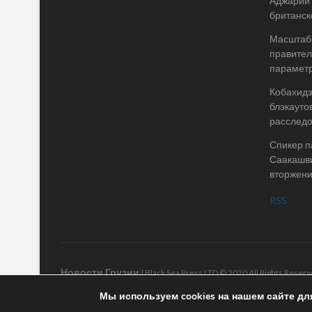
Аджарии 
британск
Масштабы
правител
параметр
Кобахидз
блэкауто
расслед
Спикер п
Саакашви
вторжени
RSS
Новости Грузии
| Black Sea Press LTD © 2020 All Rights Rese
Мы используем cookies на нашем сайте дл