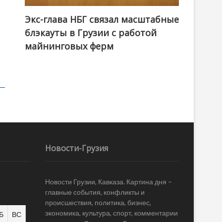
Экс-глава НБГ связал масштабные
блэкауты в Грузии с работой
майнинговых ферм
Новости-Грузия
Новости Грузии, Кавказа. Картина дня –
главные события, конфликты и
происшествия, политика, бизнес,
экономика, культура, спорт, комментарии
Б
ВС