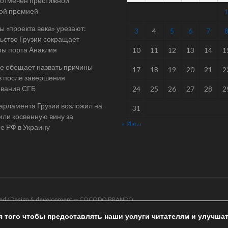
отмечен престижной
ой премией
 «проекта века» урезают:
3
4
5
6
7
ьство Грузии сокращает
ы порта Анаклия
10
11
12
13
14
1
е обещает назвать причины
17
18
19
20
21
2
в после завершения
ования СГБ
24
25
26
27
28
2
арламента Грузии возложил на
31
ли косвенную вину за
« Июл
е РФ в Украину
rved / Design & development —
COCODO BRANDO
я того чтобы предоставлять наши услуги читателям и улучша