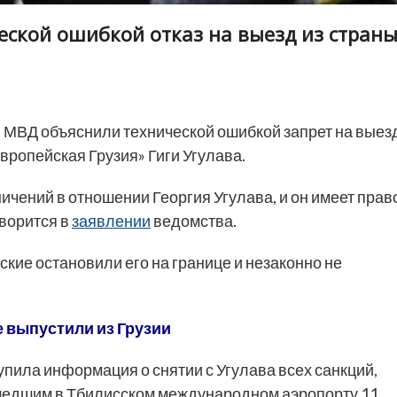
еской ошибкой отказ на выезд из стран
 МВД объяснили технической ошибкой запрет на выез
вропейская Грузия» Гиги Угулава.
ичений в отношении Георгия Угулава, и он имеет прав
оворится в
заявлении
ведомства.
ские остановили его на границе и незаконно не
 выпустили из Грузии
тупила информация о снятии с Угулава всех санкций,
ошедшим в Тбилисском международном аэропорту 11