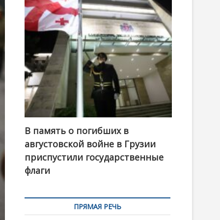
t
o
n
В память о погибших в
августовской войне в Грузии
приспустили государственные
флаги
ПРЯМАЯ РЕЧЬ