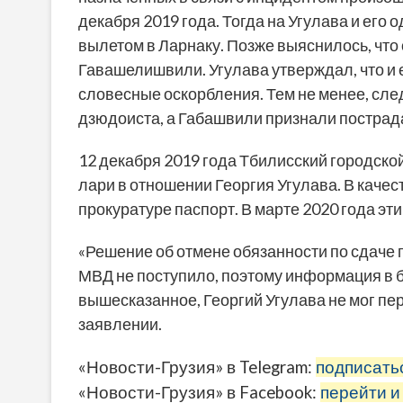
декабря 2019 года. Тогда на Угулава и ег
вылетом в Ларнаку. Позже выяснилось, чт
Гавашелишвили. Угулава утверждал, что и 
словесные оскорбления. Тем не менее, сл
дзюдоиста, а Габашвили признали постра
12 декабря 2019 года Тбилисский городской
лари в отношении Георгия Угулава. В каче
прокуратуре паспорт. В марте 2020 года эт
«Решение об отмене обязанности по сдаче 
МВД не поступило, поэтому информация в 
вышесказанное, Георгий Угулава не мог пер
заявлении.
«Новости-Грузия» в Telegram:
подписать
«Новости-Грузия» в Facebook:
перейти и