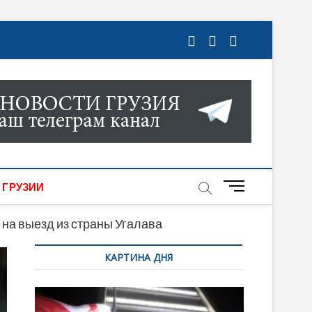
ГРУЗИИ. НОВОСТИ ГРУЗИИ ОНЛАЙН. НА
МИКИ, КУЛЬТУРЫ, СПОРТА И МНОГОЕ
M
 ГРУЗИИ
e
n
 на выезд из страны Угалава
u
КАРТИНА ДНЯ
B
u
t