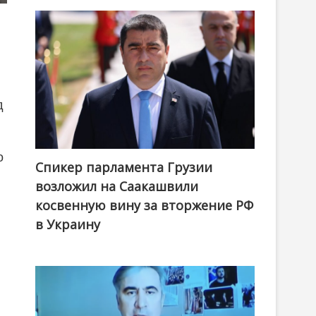
ы
д
о
Спикер парламента Грузии
возложил на Саакашвили
косвенную вину за вторжение РФ
в Украину