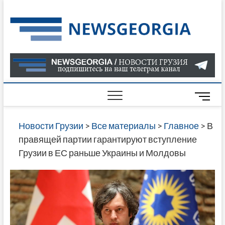
Skip
to
Нов
САМАЯ
content
АКТУАЛ
Гру
ИНФОР
О СОБ
В ГРУЗ
НОВОС
M
ГРУЗИИ
e
ОНЛАЙН
n
Новости Грузии
>
Все материалы
>
Главное
>
В
САЙТЕ 
u
правящей партии гарантируют вступление
НАЙДЕ
B
Грузии в ЕС раньше Украины и Молдовы
НОВОС
u
ПОЛИТ
t
ЭКОНО
t
КУЛЬТУ
o
СПОРТА
n
МНОГО