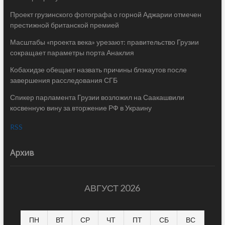
Проект грузинского фотографа о горной Аджарии отмечен
престижной британской премией
Масштабы «проекта века» урезают: правительство Грузии
сокращает параметры порта Анаклия
Кобахидзе обещает назвать причины блэкаутов после
завершения расследования СГБ
Спикер парламента Грузии возложил на Саакашвили
косвенную вину за вторжение РФ в Украину
RSS
Архив
АВГУСТ 2026
ПН
ВТ
СР
ЧТ
ПТ
СБ
ВС