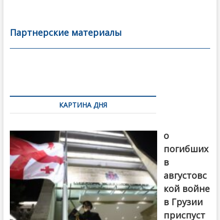
ac
w
m
тп
e
itt
ai
р
b
er
l
а
Партнерские материалы
o
в
o
и
k
ть
Навигация
по
КАРТИНА ДНЯ
записям
В память
о
погибших
в
августовс
кой войне
в Грузии
приспуст