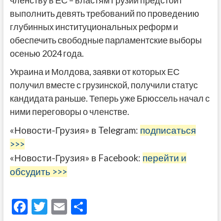
членству в ЕС – властям Грузии предстоит
выполнить девять требований по проведению
глубинных институциональных реформ и
обеспечить свободные парламентские выборы
осенью 2024 года.
Украина и Молдова, заявки от которых ЕС
получил вместе с грузинской, получили статус
кандидата раньше. Теперь уже Брюссель начал с
ними переговоры о членстве.
«Новости-Грузия» в Telegram:
подписаться
>>>
«Новости-Грузия» в Facebook:
перейти и
обсудить >>>
F
T
E
О