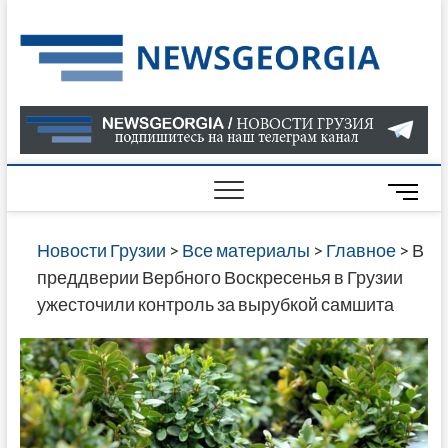
Skip
to
Нов
САМАЯ
content
АКТУАЛ
Гру
ИНФОР
О СОБ
В ГРУЗ
НОВОС
M
ГРУЗИИ
e
ОНЛАЙН
n
Новости Грузии
>
Все материалы
>
Главное
>
В
САЙТЕ 
u
преддверии Вербного Воскресенья в Грузии
НАЙДЕ
B
ужесточили контроль за вырубкой самшита
НОВОС
u
ПОЛИТ
t
ЭКОНО
t
КУЛЬТУ
o
СПОРТА
n
МНОГО