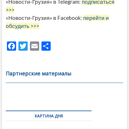
«Новости-Грузия» в Telegram:
подписаться
>>>
«Новости-Грузия» в Facebook:
перейти и
обсудить >>>
F
T
E
О
ac
w
m
тп
e
itt
ai
р
b
er
l
а
Партнерские материалы
o
в
o
и
k
ть
Навигация
по
КАРТИНА ДНЯ
записям
В память