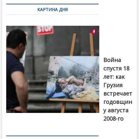
по
КАРТИНА ДНЯ
записям
Фотовыставка
на тему
августовской
войны 2008
года в Тбилиси,
август 2018
года. Фото:
Война
Первый канал
спустя 18
лет: как
Грузия
встречает
годовщин
у августа
2008-го