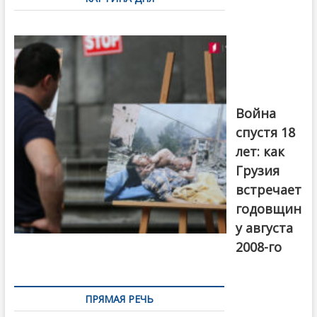
записям
Фотовыставка
на тему
августовской
войны 2008
года в Тбилиси,
август 2018
года. Фото:
Война
Первый канал
спустя 18
лет: как
Грузия
встречает
годовщин
у августа
2008-го
ПРЯМАЯ РЕЧЬ