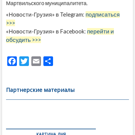
Мартвильского муниципалитета.
«Новости-Грузия» в Telegram:
подписаться
>>>
«Новости-Грузия» в Facebook:
перейти и
обсудить >>>
F
T
E
О
ac
w
m
тп
e
itt
ai
р
b
er
l
а
Партнерские материалы
o
в
o
и
k
ть
Навигация
по
КАРТИНА ДНЯ