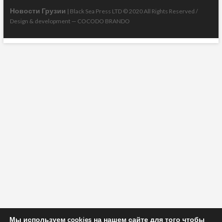
Новости Грузии
| Black Sea Press LTD © 2020 All Rights Reserved /
Design & development —
COCODO BRANDO
Мы используем cookies на нашем сайте для того чтобы