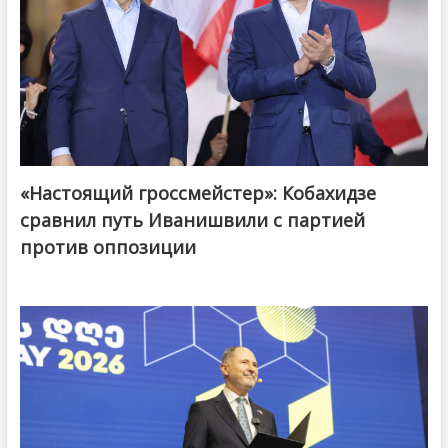
«Настоящий гроссмейстер»: Кобахидзе
@ქართული ოცნება / Georgian Dream
сравнил путь Иванишвили с партией
против оппозиции