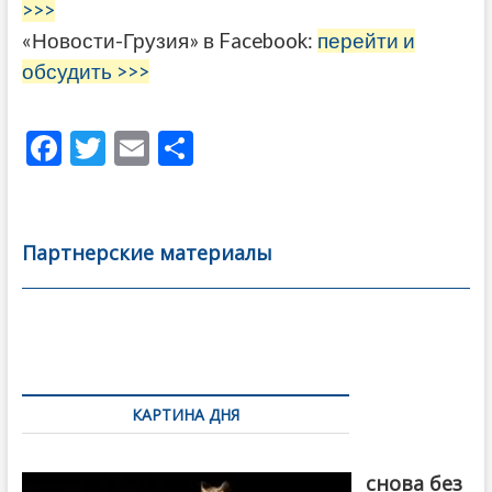
>>>
«Новости-Грузия» в Facebook:
перейти и
обсудить >>>
F
T
E
О
ac
w
m
тп
e
itt
ai
р
b
er
l
а
Партнерские материалы
o
в
o
и
k
ть
Навигация
по
КАРТИНА ДНЯ
записям
Грузия
снова без