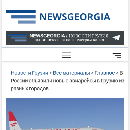
Skip
to
Нов
САМАЯ
content
АКТУАЛ
Гру
ИНФОР
О СОБ
В ГРУЗ
НОВОС
M
ГРУЗИИ
e
ОНЛАЙН
n
Новости Грузии
>
Все материалы
>
Главное
>
В
САЙТЕ 
u
России объявили новые авиарейсы в Грузию из
НАЙДЕ
B
разных городов
НОВОС
u
ПОЛИТ
t
ЭКОНО
t
КУЛЬТУ
o
СПОРТА
n
МНОГО