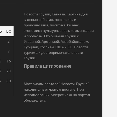
Новости Грузии, Кавказа. Картина дня –
главные события, конфликты и
происшествия, политика, бизнес,
экономика, культура, спорт, комментарии
Б
ВС
и прогнозы. Отношения Грузии с
1
2
Украиной, Арменией, Азербайджаном,
Турцией, Россией, США и ЕС. Новости
8
9
туризма и достопримечательности
Грузии.
5
16
Правила цитирования
2
23
9
30
Материалы портала "Новости-Грузия"
находятся в открытом доступе. При
использовании гиперссылка на портал
обязательна.