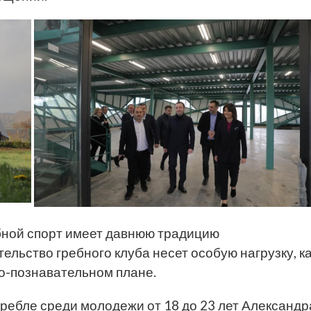
ебной спорт имеет давнюю традицию
ельство гребного клуба несет особую нагрузку, к
но-познавательном плане.
ребле среди молодежи от 18 до 23 лет Александр