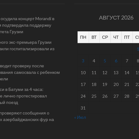
АВГУСТ 2026
осудила концерт Morandi в
и подтвердила поддержку
тета Грузии
ПН
ВТ
СР
ЧТ
ПТ
С
ого экс-премьера Грузии
или госпитализировали из
3
4
5
6
7
одит проверку после
вания самосвала с ребенком
10
11
12
13
14
1
вели
17
18
19
20
21
2
и в Батуми за 4 часа:
е лично протестировал
24
25
26
27
28
2
ый поезд
31
 проверяют сообщения о
« Июл
х азербайджанских фур на