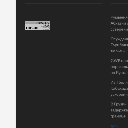
Румыния 
Абхазии 
суверени
Осужденн
Гарибашв
тюрьмы
GWP пров
опрокиды
на Руста
Из Тбилис
Кобахидз
ускоренн
В Грузии
задержка
границе
RSS