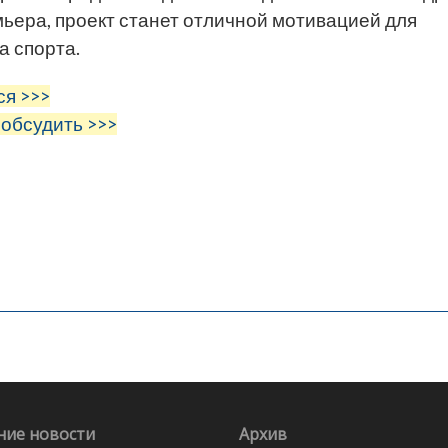
ьера, проект станет отличной мотивацией для
а спорта.
ся >>>
 обсудить >>>
ние новости
Архив