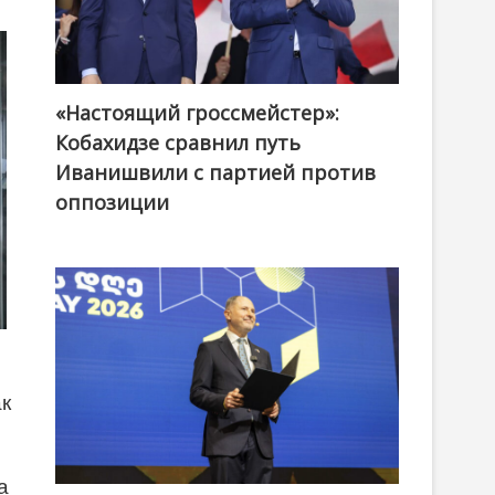
«Настоящий гроссмейстер»:
@ქართული ოცნება / Georgian Dream
Кобахидзе сравнил путь
Иванишвили с партией против
оппозиции
ак
а