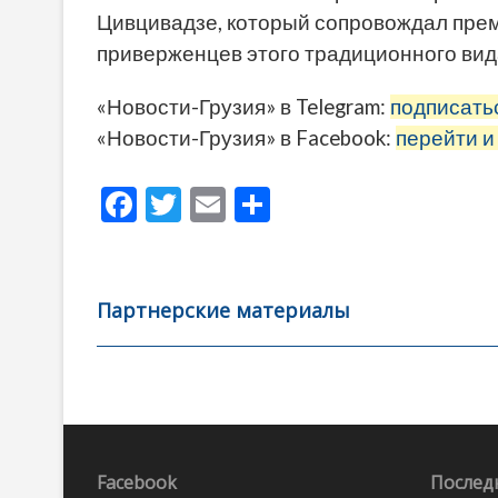
Цивцивадзе, который сопровождал прем
приверженцев этого традиционного вид
«Новости-Грузия» в Telegram:
подписать
«Новости-Грузия» в Facebook:
перейти и
F
T
E
О
ac
w
m
тп
e
itt
ai
р
b
er
l
а
Партнерские материалы
o
в
o
и
k
ть
Навигация
по
записям
Facebook
Послед