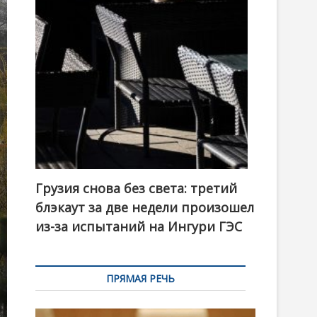
t
o
n
Грузия снова без света: третий
блэкаут за две недели произошел
из-за испытаний на Ингури ГЭС
ПРЯМАЯ РЕЧЬ