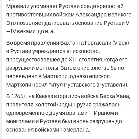
Мровели упоминает Рустави среди крепостей,
противостоявших войскам Александра Великого.
Это позволяет датировать основание Рустави V
—IV веками до н. э.
Во время правления Вахтанга Горгасали (V век)
в Рустави учреждается епископство,
просуществовавшее до XIII столетия, когда его
разрушили монголы. Затем епископство было
переведено в Марткопи, однако епископ
Марткопи носил титул Руставского (Руставели).
В 1265 г. на Кавказ вторглись войска Берка Хана,
правителя Золотой Орды. Грузия сражалась
одновременно с двумя врагами — Ираном и
монголами и Рустави был вновь разрушен до
основания войсками Тамерлана.