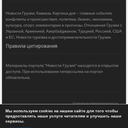
Новости Грузии, Кавказа. Картина дня – главные события,
конфликты и происшествия, политика, бизнес, экономика,
культура, спорт, комментарии и прогнозы. Отношения Грузии с
Украиной, Арменией, Азербайджаном, Турцией, Россией, США
и ЕС. Новости туризма и достопримечательности Грузии.
Правила цитирования
Материалы портала "Новости-Грузия" находятся в открытом
доступе. При использовании гиперссылка на портал
обязательна.
Политика конфиденциальности
Мы используем cookies на нашем сайте для того чтобы
Новости Грузии
| Black Sea Press LTD © 2020 All Rights Reserved /
предоставлять наши услуги читателям и улучшать наши
Design & development —
COCODO BRANDO
сервисы.