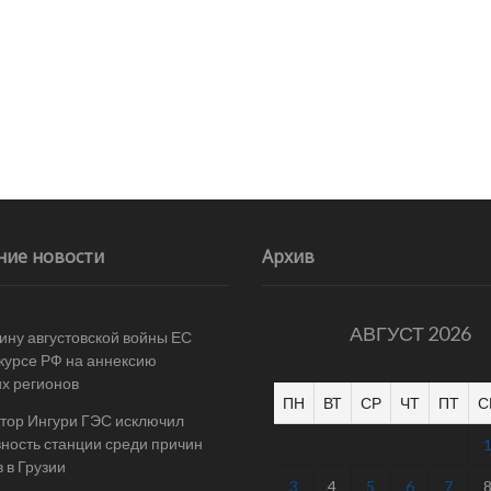
ние новости
Архив
АВГУСТ 2026
ину августовской войны ЕС
 курсе РФ на аннексию
их регионов
ПН
ВТ
СР
ЧТ
ПТ
С
тор Ингури ГЭС исключил
ность станции среди причин
 в Грузии
3
4
5
6
7