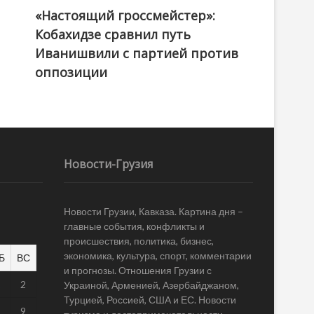
«Настоящий гроссмейстер»:
@ქართული ოცნება / Georgian Dream
Кобахидзе сравнил путь
Иванишвили с партией против
оппозиции
Новости-Грузия
Новости Грузии, Кавказа. Картина дня –
главные события, конфликты и
происшествия, политика, бизнес,
экономика, культура, спорт, комментарии
Б
ВС
и прогнозы. Отношения Грузии с
1
2
Украиной, Арменией, Азербайджаном,
Турцией, Россией, США и ЕС. Новости
8
9