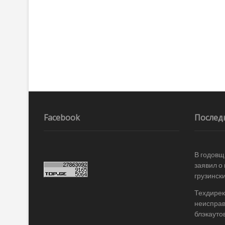
Facebook
Послед
В годовщ
заявил о
грузинск
Техдирек
неисправ
блэкаутов