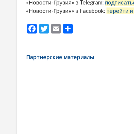
«Новости-Грузия» в Telegram:
подписать
«Новости-Грузия» в Facebook:
перейти и
F
T
E
О
ac
w
m
тп
e
itt
ai
р
b
er
l
а
Партнерские материалы
o
в
o
и
k
ть
Навигация
по
записям