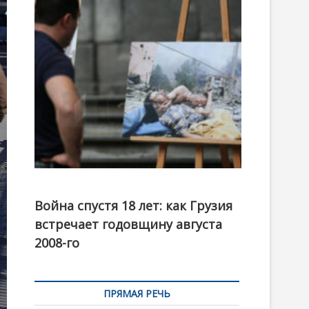
t
o
n
Фотовыставка на тему августовской войны 2008
года в Тбилиси, август 2018 года. Фото: Первый
Война спустя 18 лет: как Грузия
канал
встречает годовщину августа
2008-го
ПРЯМАЯ РЕЧЬ