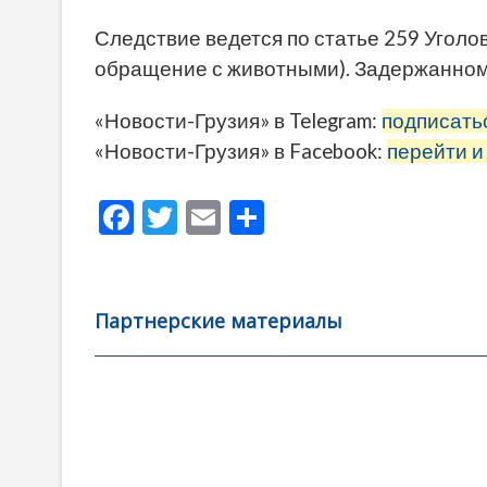
Следствие ведется по статье 259 Уголов
обращение с животными). Задержанному
«Новости-Грузия» в Telegram:
подписать
«Новости-Грузия» в Facebook:
перейти и
F
T
E
О
ac
w
m
тп
e
itt
ai
р
b
er
l
а
Партнерские материалы
o
в
o
и
k
ть
Навигация
по