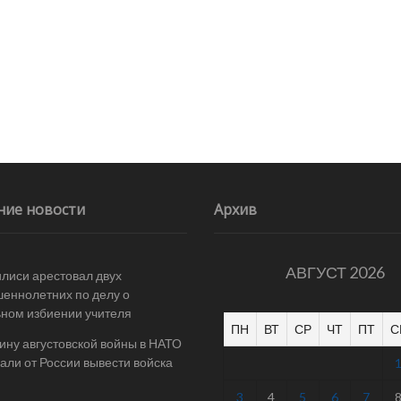
ние новости
Архив
АВГУСТ 2026
илиси арестовал двух
еннолетних по делу о
ном избиении учителя
ПН
ВТ
СР
ЧТ
ПТ
С
ину августовской войны в НАТО
али от России вывести войска
3
4
5
6
7