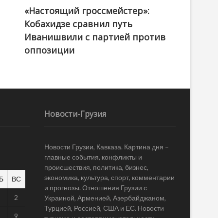
«Настоящий гроссмейстер»:
@ქართული ოცნება / Georgian Dream
Кобахидзе сравнил путь
Иванишвили с партией против
оппозиции
Новости-Грузия
Новости Грузии, Кавказа. Картина дня –
главные события, конфликты и
происшествия, политика, бизнес,
экономика, культура, спорт, комментарии
Б
ВС
и прогнозы. Отношения Грузии с
1
2
Украиной, Арменией, Азербайджаном,
Турцией, Россией, США и ЕС. Новости
8
9