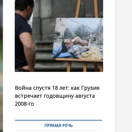
t
o
n
Фотовыставка на тему августовской войны 2008
года в Тбилиси, август 2018 года. Фото: Первый
Война спустя 18 лет: как Грузия
канал
встречает годовщину августа
2008-го
ПРЯМАЯ РЕЧЬ