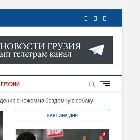
ГРУЗИИ. НОВОСТИ ГРУЗИИ ОНЛАЙН. НА
МИКИ, КУЛЬТУРЫ, СПОРТА И МНОГОЕ
M
 ГРУЗИИ
e
n
дение с ножом на бездомную собаку
u
КАРТИНА ДНЯ
B
u
t