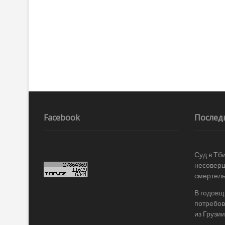
записям
Facebook
Послед
Суд в Тб
несоверш
смертель
В годовщ
потребов
из Грузии