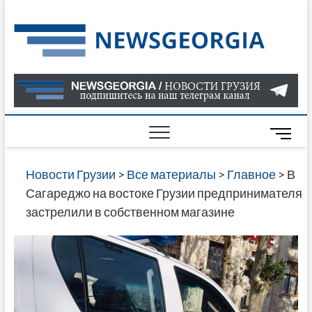
Skip
to
Нов
САМАЯ
content
АКТУАЛ
Гру
ИНФОР
О СОБ
В ГРУЗ
НОВОС
M
ГРУЗИИ
e
ОНЛАЙН
n
Новости Грузии
>
Все материалы
>
Главное
>
В
САЙТЕ 
u
Сагареджо на востоке Грузии предпринимателя
НАЙДЕ
B
застрелили в собственном магазине
НОВОС
u
ПОЛИТ
t
ЭКОНО
t
КУЛЬТУ
o
СПОРТА
n
МНОГО