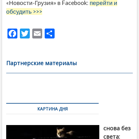
«Новости-Грузия» в Facebook:
перейти и
обсудить >>>
F
T
E
О
ac
w
m
тп
e
itt
ai
р
b
er
l
а
Партнерские материалы
o
в
o
и
k
ть
Навигация
по
КАРТИНА ДНЯ
записям
Грузия
снова без
света: