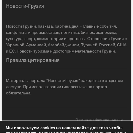
Новости-Грузия
Новости Грузии, Кавказа. Картина дня – главные события,
конфликты и происшествия, политика, бизнес, экономика,
культура, спорт, комментарии и прогнозы. Отношения Грузии с
Украиной, Арменией, Азербайджаном, Турцией, Россией, США
и ЕС. Новости туризма и достопримечательности Грузии.
Правила цитирования
Материалы портала "Новости-Грузия" находятся в открытом
доступе. При использовании гиперссылка на портал
обязательна.
Политика конфиденциальности
Мы используем cookies на нашем сайте для того чтобы
Новости Грузии
| Black Sea Press LTD © 2020 All Rights Reserved /