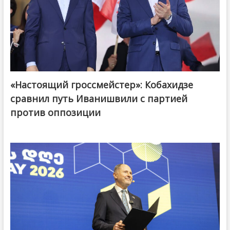
«Настоящий гроссмейстер»: Кобахидзе
@ქართული ოცნება / Georgian Dream
сравнил путь Иванишвили с партией
против оппозиции