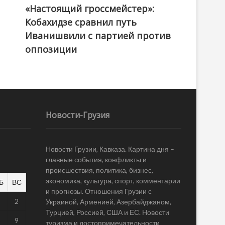
«Настоящий гроссмейстер»:
@ქართული ოცნება / Georgian Dream
Кобахидзе сравнил путь
Иванишвили с партией против
оппозиции
Новости-Грузия
Новости Грузии, Кавказа. Картина дня –
главные события, конфликты и
происшествия, политика, бизнес,
экономика, культура, спорт, комментарии
Б
ВС
и прогнозы. Отношения Грузии с
1
2
Украиной, Арменией, Азербайджаном,
Турцией, Россией, США и ЕС. Новости
8
9
туризма и достопримечательности