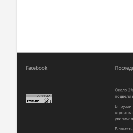
Facebook
Послед
Около 2%
подвели 
В Грузии
строител
увеличел
В память