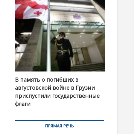
t
o
n
В память о погибших в
августовской войне в Грузии
приспустили государственные
флаги
ПРЯМАЯ РЕЧЬ