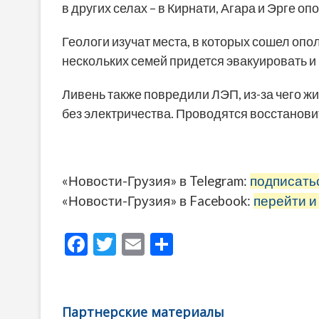
в других селах – в Кирнати, Агара и Эрге 
Геологи изучат места, в которых сошел опо
нескольких семей придется эвакуировать и 
Ливень также повредили ЛЭП, из-за чего ж
без электричества. Проводятся восстанов
«Новости-Грузия» в Telegram:
подписать
«Новости-Грузия» в Facebook:
перейти и
F
T
E
О
ac
w
m
тп
e
itt
ai
р
b
er
l
а
Партнерские материалы