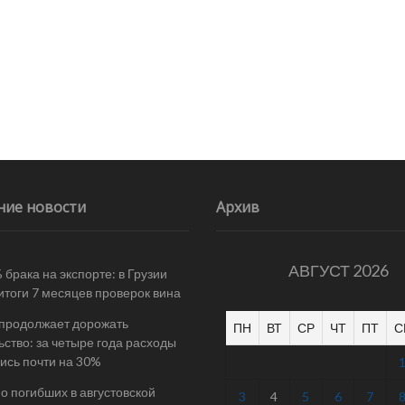
ние новости
Архив
АВГУСТ 2026
 брака на экспорте: в Грузии
итоги 7 месяцев проверок вина
 продолжает дорожать
ПН
ВТ
СР
ЧТ
ПТ
С
ьство: за четыре года расходы
ись почти на 30%
 о погибших в августовской
3
4
5
6
7