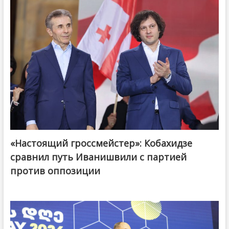
«Настоящий гроссмейстер»: Кобахидзе
@ქართული ოცნება / Georgian Dream
сравнил путь Иванишвили с партией
против оппозиции