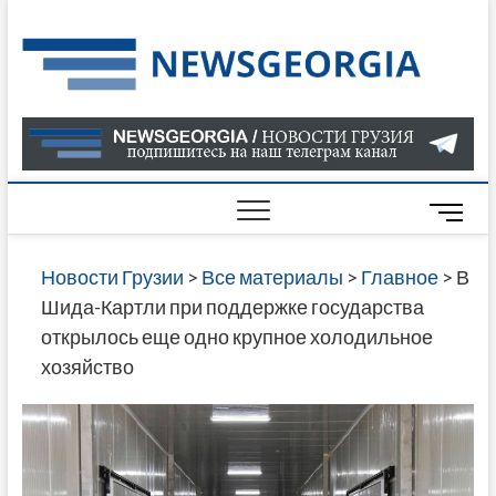
Skip
to
Нов
САМАЯ
content
АКТУАЛ
Гру
ИНФОР
О СОБ
В ГРУЗ
НОВОС
M
ГРУЗИИ
e
ОНЛАЙН
n
Новости Грузии
>
Все материалы
>
Главное
>
В
САЙТЕ 
u
Шида-Картли при поддержке государства
НАЙДЕ
B
открылось еще одно крупное холодильное
НОВОС
u
хозяйство
ПОЛИТ
t
ЭКОНО
t
КУЛЬТУ
o
СПОРТА
n
МНОГО