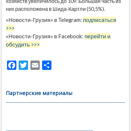
хозяйств увеличилось до 109. Большая часть из
них расположена в Шида-Картли (50,5%).
«Новости-Грузия» в Telegram:
подписаться
>>>
«Новости-Грузия» в Facebook:
перейти и
обсудить >>>
F
T
E
О
ac
w
m
тп
e
itt
ai
р
b
er
l
а
Партнерские материалы
o
в
o
и
k
ть
Навигация
по