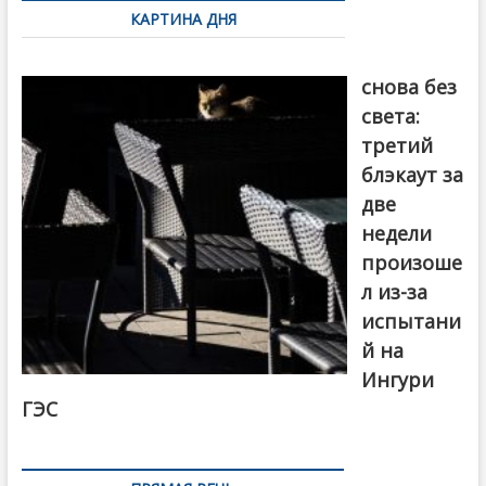
КАРТИНА ДНЯ
записям
Грузия
снова без
света:
третий
блэкаут за
две
недели
произоше
л из-за
испытани
й на
Ингури
ГЭС