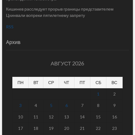
Кишинев расследует прорыв границы представителем
Цхинвали вопреки пятилетнему запрету
RSS
Архив
АВГУСТ 2026
ПН
ВТ
СР
ЧТ
ПТ
СБ
ВС
1
2
3
4
5
6
7
8
9
10
11
12
13
14
15
16
17
18
19
20
21
22
23