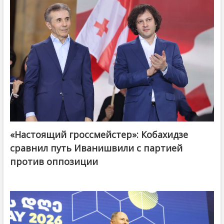
«Настоящий гроссмейстер»: Кобахидзе
@ქართული ოცნება / Georgian Dream
сравнил путь Иванишвили с партией
против оппозиции