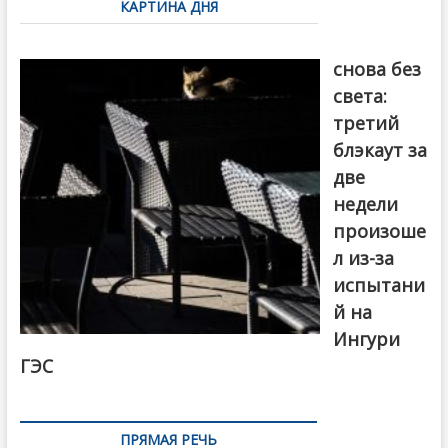
КАРТИНА ДНЯ
записям
Грузия
снова без
света:
третий
блэкаут за
две
недели
произоше
л из-за
испытани
й на
Ингури
ГЭС
ПРЯМАЯ РЕЧЬ