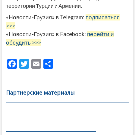
территории Турции и Армении.
«Новости-Грузия» в Telegram:
подписаться
>>>
«Новости-Грузия» в Facebook:
перейти и
обсудить >>>
F
T
E
О
ac
w
m
тп
e
itt
ai
р
b
er
l
а
Партнерские материалы
o
в
o
и
k
ть
Навигация
по