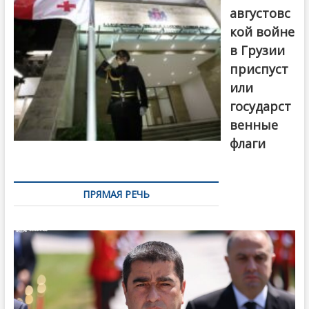
августовс
кой войне
в Грузии
приспуст
или
государст
венные
флаги
ПРЯМАЯ РЕЧЬ