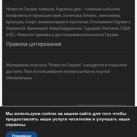
Новости Грузии, Кавказа. Картина дня – главные события,
конфликты и происшествия, политика, бизнес, экономика,
культура, спорт, комментарии и прогнозы. Отношения Грузии с
Украиной, Арменией, Азербайджаном, Турцией, Россией, США
и ЕС. Новости туризма и достопримечательности Грузии.
Правила цитирования
Материалы портала "Новости-Грузия" находятся в открытом
доступе. При использовании гиперссылка на портал
обязательна.
Политика конфиденциальности
Мы используем cookies на нашем сайте для того чтобы
Новости Грузии
| Black Sea Press LTD © 2020 All Rights Reserved /
предоставлять наши услуги читателям и улучшать наши
Design & development —
COCODO BRANDO
сервисы.
Принимаю