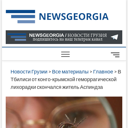
Skip
to
Нов
САМАЯ
content
АКТУАЛ
Гру
ИНФОР
О СОБ
В ГРУЗ
НОВОС
M
ГРУЗИИ
e
ОНЛАЙН
n
Новости Грузии
>
Все материалы
>
Главное
>
В
САЙТЕ 
u
Тбилиси от конго-крымской геморрагической
НАЙДЕ
B
лихорадки скончался житель Аспиндза
НОВОС
u
ПОЛИТ
t
ЭКОНО
t
КУЛЬТУ
o
СПОРТА
n
МНОГО