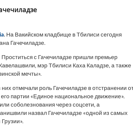
ачечиладзе
ia
.
На Вакийском кладбище в Тбилиси сегодня
ана Гачечиладзе.
 Проститься с Гачечиладзе пришли премьер
Кавелашвили, мэр Тбилиси Каха Каладзе, а также
зинской мечты».
 них отмечали роль Гачечиладзе в отстранении о
 его партии «Единое национальное движение».
или соболезнования через соцсети, а
анишвили назвал Гачечиладзе «одной из самых
Грузии».