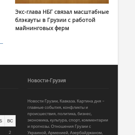
Экс-глава НБГ связал масштабные
блэкауты в Грузии с работой
майнинговых ферм
Новости-Грузия
Новости Грузии, Кавказа. Картина дня –
главные события, конфликты и
происшествия, политика, бизнес,
экономика, культура, спорт, комментарии
Б
ВС
и прогнозы. Отношения Грузии с
1
2
Украиной, Арменией, Азербайджаном,