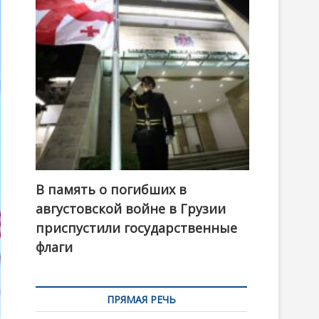
t
o
n
В память о погибших в
августовской войне в Грузии
приспустили государственные
флаги
ПРЯМАЯ РЕЧЬ