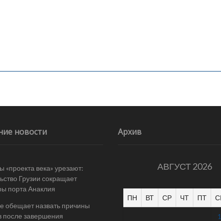
ние новости
Архив
АВГУСТ 2026
 «проекта века» урезают:
ьство Грузии сокращает
ы порта Анаклия
ПН
ВТ
СР
ЧТ
ПТ
С
е обещает назвать причины
в после завершения