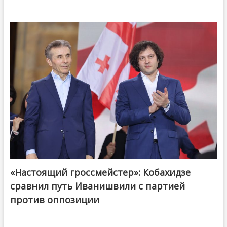
«Настоящий гроссмейстер»: Кобахидзе
@ქართული ოცნება / Georgian Dream
сравнил путь Иванишвили с партией
против оппозиции