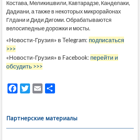
Костава, Меликишвили, Кавтарадзе, Канделаки,
Дадиани, а также в некоторых микрорайонах
Глдани и Диди Дигоми. Обрабатываются
велосипедные дорожки и мосты.
«Новости-Грузия» в Telegram:
подписаться
>>>
«Новости-Грузия» в Facebook:
перейти и
обсудить >>>
F
T
E
О
ac
w
m
тп
e
itt
ai
р
b
er
l
а
Партнерские материалы
o
в
o
и