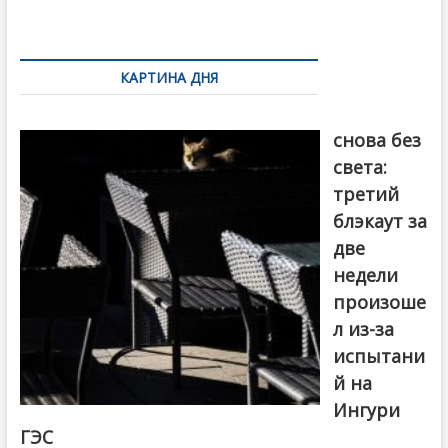
k
ть
Навигация
по
КАРТИНА ДНЯ
записям
Грузия
снова без
света:
третий
блэкаут за
две
недели
произоше
л из-за
испытани
й на
Ингури
ГЭС