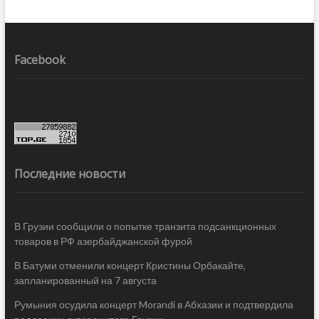
Facebook
Последние новости
В Грузии сообщили о попытке транзита подсанкционных
товаров в РФ азербайджанской фурой
В Батуми отменили концерт Кристины Орбакайте,
запланированный на 7 августа
Румыния осудила концерт Morandi в Абхазии и подтвердила