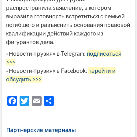
распространила заявление, в котором
выразила готовность встретиться с семьей
погибшего и разъяснить основания правовой
квалификации действий каждого из
фигурантов дела.
«Новости-Грузия» в Telegram:
подписаться
>>>
«Новости-Грузия» в Facebook:
перейти и
обсудить >>>
F
T
E
О
ac
w
m
тп
e
itt
ai
р
b
er
l
а
Партнерские материалы