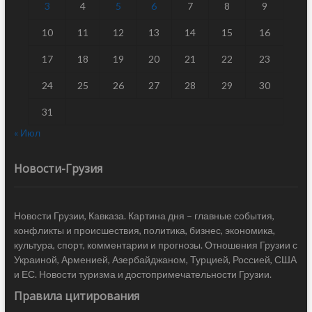
3
4
5
6
7
8
9
10
11
12
13
14
15
16
17
18
19
20
21
22
23
24
25
26
27
28
29
30
31
« Июл
Новости-Грузия
Новости Грузии, Кавказа. Картина дня – главные события,
конфликты и происшествия, политика, бизнес, экономика,
культура, спорт, комментарии и прогнозы. Отношения Грузии с
Украиной, Арменией, Азербайджаном, Турцией, Россией, США
и ЕС. Новости туризма и достопримечательности Грузии.
Правила цитирования