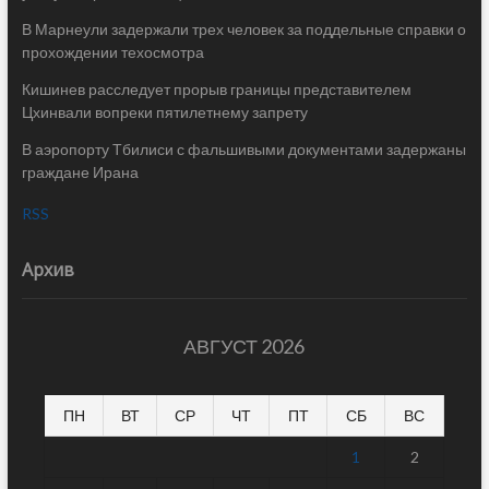
В Марнеули задержали трех человек за поддельные справки о
прохождении техосмотра
Кишинев расследует прорыв границы представителем
Цхинвали вопреки пятилетнему запрету
В аэропорту Тбилиси с фальшивыми документами задержаны
граждане Ирана
RSS
Архив
АВГУСТ 2026
ПН
ВТ
СР
ЧТ
ПТ
СБ
ВС
1
2