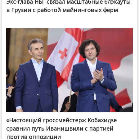
Экс-глава НБГ связал масштабные блэкауты
в Грузии с работой майнинговых ферм
«Настоящий гроссмейстер»: Кобахидзе
@ქართული ოცნება / Georgian Dream
сравнил путь Иванишвили с партией
против оппозиции