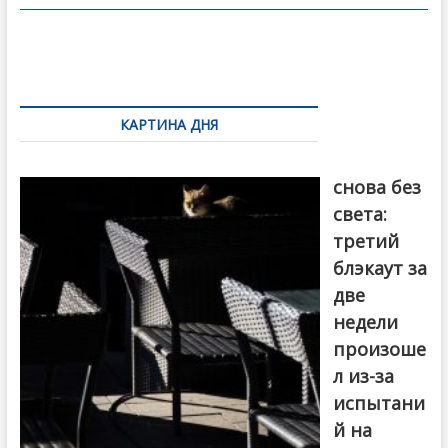
o
в
o
и
k
ть
Навигация
по
КАРТИНА ДНЯ
записям
Грузия
снова без
света:
третий
блэкаут за
две
недели
произоше
л из-за
испытани
й на