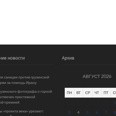
ние новости
Архив
АВГУСТ 2026
и санкции против грузинской
ржи за помощь Ирану
рузинского фотографа о горной
ПН
ВТ
СР
ЧТ
ПТ
С
отмечен престижной
ой премией
 «проекта века» урезают:
3
4
5
6
7