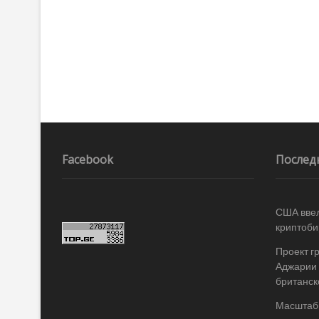
Facebook
Послед
США ввел
криптоби
Проект г
Аджарии 
британск
Масштабы