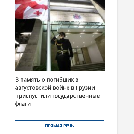
t
o
n
В память о погибших в
августовской войне в Грузии
приспустили государственные
флаги
ПРЯМАЯ РЕЧЬ