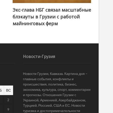
Экс-глава НБГ связал масштабные
блэкауты в Грузии с работой
майнинговых ферм
Новости-Грузия
Новости Грузии, Кавказа. Картина дня –
главные события, конфликты и
происшествия, политика, бизнес,
экономика, культура, спорт, комментарии
Б
ВС
и прогнозы. Отношения Грузии с
1
2
Украиной, Арменией, Азербайджаном,
Турцией, Россией, США и ЕС. Новости
8
9
туризма и достопримечательности