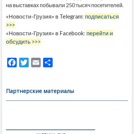
на выставках побывали 250 тысяч посетителей.
«Новости-Грузия» в Telegram:
подписаться
>>>
«Новости-Грузия» в Facebook:
перейти и
обсудить >>>
F
T
E
О
ac
w
m
тп
e
itt
ai
р
b
er
l
а
Партнерские материалы
o
в
o
и
k
ть
Навигация
по