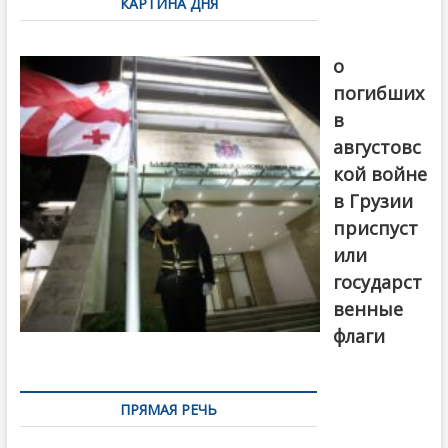
КАРТИНА ДНЯ
записям
В память
о
погибших
в
августовс
кой войне
в Грузии
приспуст
или
государст
венные
флаги
ПРЯМАЯ РЕЧЬ