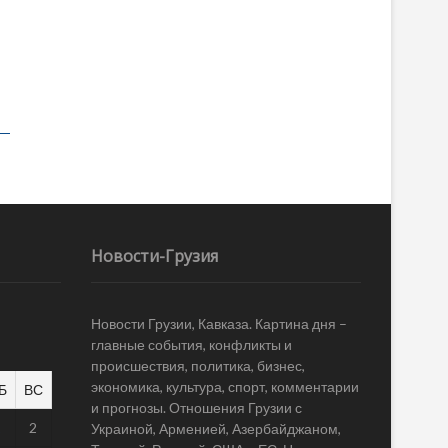
Новости-Грузия
Новости Грузии, Кавказа. Картина дня –
главные события, конфликты и
происшествия, политика, бизнес,
экономика, культура, спорт, комментарии
Б
ВС
и прогнозы. Отношения Грузии с
1
2
Украиной, Арменией, Азербайджаном,