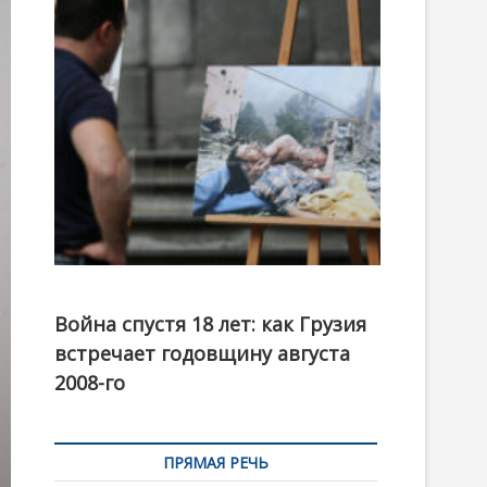
t
o
n
Фотовыставка на тему августовской войны 2008
года в Тбилиси, август 2018 года. Фото: Первый
Война спустя 18 лет: как Грузия
канал
встречает годовщину августа
2008-го
ПРЯМАЯ РЕЧЬ