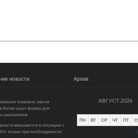
ние новости
Архив
АВГУСТ 2026
ования показало, как на
в Китае шьют форму для
их школьников
ПН
ВТ
СР
ЧТ
ПТ
С
 власти вмешаются в ситуацию с
АО» только при необходимости