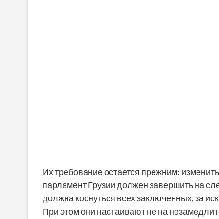
Их требование остается прежним: изменить
парламент Грузии должен завершить на сл
должна коснуться всех заключенных, за ис
При этом они настаивают не на незамедлит