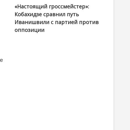
«Настоящий гроссмейстер»:
@ქართული ოცნება / Georgian Dream
Кобахидзе сравнил путь
Иванишвили с партией против
оппозиции
,
ие