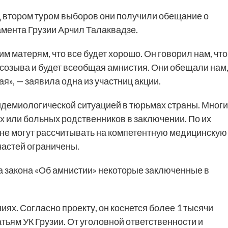
ед втором туром выборов они получили обещание о
амента Грузии Арчил Талаквадзе.
 матерям, что все будет хорошо. Он говорил нам, что
о созыва и будет всеобщая амнистия. Они обещали нам
я», — заявила одна из участниц акции.
идемиологической ситуацией в тюрьмах страны. Мног
 или больных родственников в заключении. По их
не могут рассчитывать на компетентную медицинскую
астей ограничены.
 закона «Об амнистии» некоторые заключенные в
иях. Согласно проекту, он коснется более 1 тысячи
тьям УК Грузии. От уголовной ответственности и