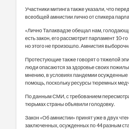
Участники митинга также указали, что пер
всеобщей амнистии лично от спикера парл
«Лично Талаквадзе обещал нам, голодающим
есть закон, его рассмотрит парламент 10-г
но этого не произошло. Амнистия выборочна
Протестующие также говорят о тяжелой эп
люди опасаются за здоровье своих пожилых
мнению, в условиях пандемии осужденные 
помощь, поскольку ресурсы тюремных медч
По данным СМИ, с требованием пересмотра
тюрьмах страны объявили голодовку.
Закон «Об амнистии» принят уже в двух чтен
заключенных, осужденных по 44 разным ста