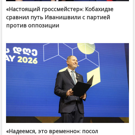
«Настоящий гроссмейстер»: Кобахидзе
@ქართული ოცნება / Georgian Dream
сравнил путь Иванишвили с партией
против оппозиции
«Надеемся, это временно»: посол