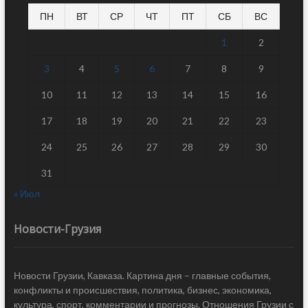
ПН
ВТ
СР
ЧТ
ПТ
СБ
ВС
1
2
3
4
5
6
7
8
9
10
11
12
13
14
15
16
17
18
19
20
21
22
23
24
25
26
27
28
29
30
31
« Июл
Новости-Грузия
Новости Грузии, Кавказа. Картина дня – главные события,
конфликты и происшествия, политика, бизнес, экономика,
культура, спорт, комментарии и прогнозы. Отношения Грузии с