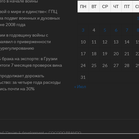
его в начале войны
ПН
ВТ
СР
ЧТ
ПТ
С
вой о мире и единстве»: ГПЦ
а подвиг военных и духовных
йне 2008 года
3
4
5
6
7
ии в годовщину войны с
заявил о приверженности
10
11
12
13
14
1
 урегулированию
17
18
19
20
21
2
 брака на экспорте: в Грузии
итоги 7 месяцев проверок вина
24
25
26
27
28
2
 продолжает дорожать
31
ьство: за четыре года расходы
« Июл
ись почти на 30%
rved / Design & development —
COCODO BRANDO