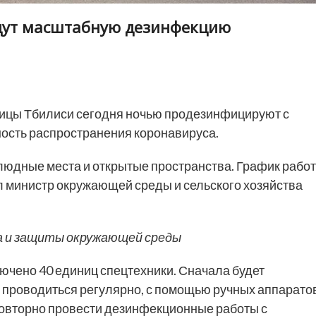
едут масштабную дезинфекцию
ицы Тбилиси сегодня ночью продезинфицируют с
ность распространения коронавируса.
людные места и открытые пространства. График работ
л министр окружающей среды и сельского хозяйства
а и защиты окружающей среды
лючено 40 единиц спецтехники. Сначала будет
т проводиться регулярно, с помощью ручных аппарато
овторно провести дезинфекционные работы с