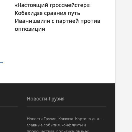
«Настоящий гроссмейстер»:
@ქართული ოცნება / Georgian Dream
Кобахидзе сравнил путь
Иванишвили с партией против
оппозиции
Новости-Грузия
Новости Грузии, Кавказа. Картина дня –
главные события, конфликты и
происшествия, политика, бизнес,