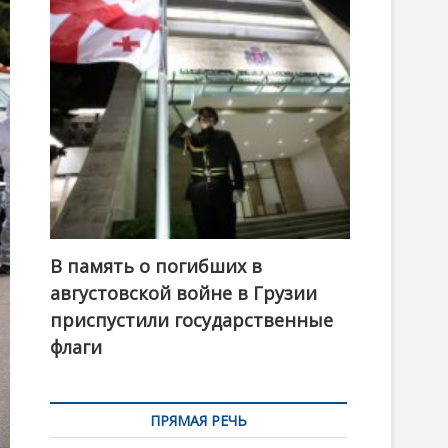
t
o
n
В память о погибших в
августовской войне в Грузии
приспустили государственные
флаги
ПРЯМАЯ РЕЧЬ