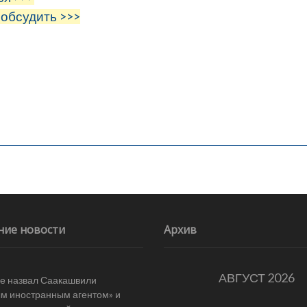
 обсудить >>>
ние новости
Архив
АВГУСТ 2026
е назвал Саакашвили
м иностранным агентом» и