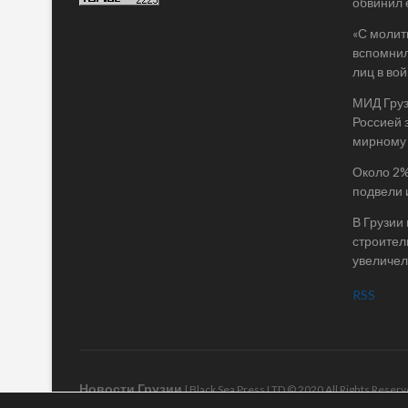
обвинил 
«С молит
вспомнил
лиц в во
МИД Груз
Россией 
мирному
Около 2%
подвели 
В Грузии
строител
увеличел
RSS
Новости Грузии
| Black Sea Press LTD © 2020 All Rights Rese