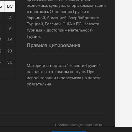
экономика, культура, спорт, комментарии
Б
ВС
и прогнозы. Отношения Грузии с
1
2
Украиной, Арменией, Азербайджаном,
Турцией, Россией, США и ЕС. Новости
8
9
туризма и достопримечательности
Грузии.
5
16
Правила цитирования
2
23
9
30
Материалы портала "Новости-Грузия"
находятся в открытом доступе. При
использовании гиперссылка на портал
обязательна.
Политика конфиденциальности