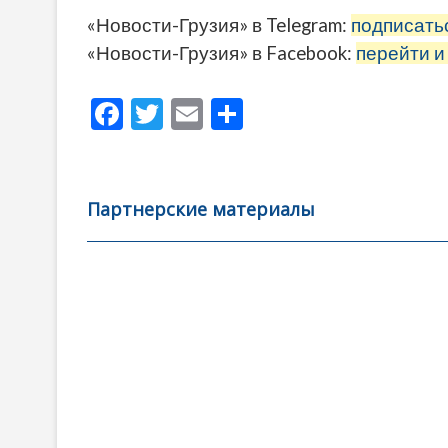
«Новости-Грузия» в Telegram:
подписать
«Новости-Грузия» в Facebook:
перейти и
F
T
E
О
ac
w
m
тп
e
itt
ai
р
b
er
l
а
Партнерские материалы
o
в
o
и
k
ть
Навигация
по
записям