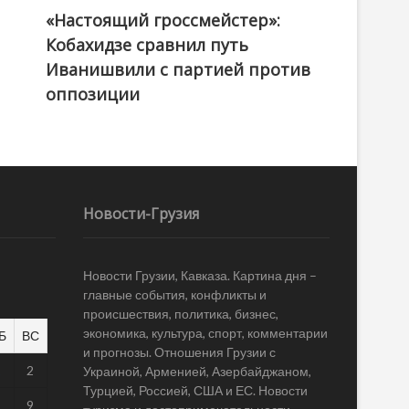
«Настоящий гроссмейстер»:
@ქართული ოცნება / Georgian Dream
Кобахидзе сравнил путь
Иванишвили с партией против
оппозиции
Новости-Грузия
Новости Грузии, Кавказа. Картина дня –
главные события, конфликты и
происшествия, политика, бизнес,
экономика, культура, спорт, комментарии
Б
ВС
и прогнозы. Отношения Грузии с
1
2
Украиной, Арменией, Азербайджаном,
Турцией, Россией, США и ЕС. Новости
8
9