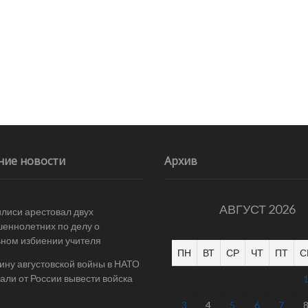
ние новости
Архив
АВГУСТ 2026
илиси арестовал двух
еннолетних по делу о
ном избиении учителя
ПН
ВТ
СР
ЧТ
ПТ
С
ину августовской войны в НАТО
али от России вывести войска
3
4
5
6
7