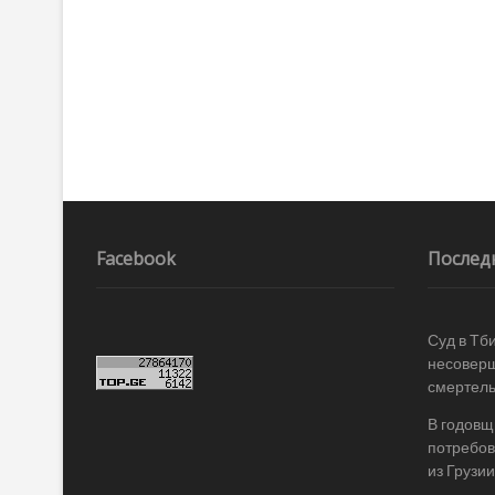
Facebook
Послед
Суд в Тб
несоверш
смертель
В годовщ
потребов
из Грузии