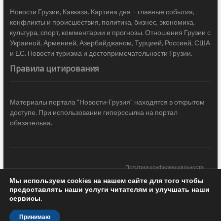
Новости Грузии, Кавказа. Картина дня – главные события,
конфликты и происшествия, политика, бизнес, экономика,
культура, спорт, комментарии и прогнозы. Отношения Грузии с
Украиной, Арменией, Азербайджаном, Турцией, Россией, США
и ЕС. Новости туризма и достопримечательности Грузии.
Правила цитирования
Материалы портала "Новости-Грузия" находятся в открытом
доступе. При использовании гиперссылка на портал
обязательна.
Политика конфиденциальности
Мы используем cookies на нашем сайте для того чтобы
Новости Грузии
| Black Sea Press LTD © 2020 All Rights Reserved /
предоставлять наши услуги читателям и улучшать наши
Design & development —
COCODO BRANDO
сервисы.
Принимаю