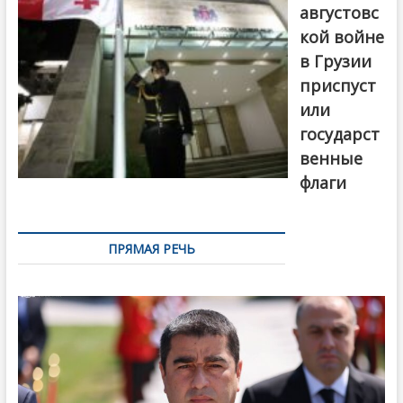
августовс
кой войне
в Грузии
приспуст
или
государст
венные
флаги
ПРЯМАЯ РЕЧЬ