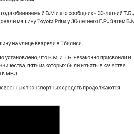
 года обвиняемый В.М и его сообщник – 33-летний Т.Б.,
вали машину Toyota Prius у 30-летнего Г.Р.. Затем В.
ну на улице Кварели в Тбилиси.
установлено, что В.М. и Т.Б. незаконно присвоили и
ничества, пять из которых были изъяты в качестве
 в МВД.
рисвоенных транспортных средств продолжаются