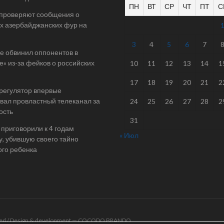
ПН
ВТ
СР
ЧТ
ПТ
С
 проверяют сообщения о
х азербайджанских фур на
3
4
5
6
7
е обвинил оппонентов в
е» из-за фейков о российских
10
11
12
13
14
1
17
18
19
20
21
2
 регулятор впервые
ал провластный телеканал за
24
25
26
27
28
2
ость
31
 приговорили к 4 годам
« Июл
у, убившую своего тайно
го ребенка
rved / Design & development —
COCODO BRANDO