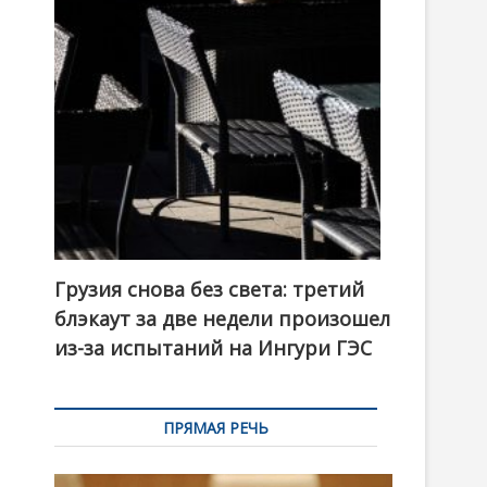
t
o
n
Грузия снова без света: третий
блэкаут за две недели произошел
из-за испытаний на Ингури ГЭС
ПРЯМАЯ РЕЧЬ