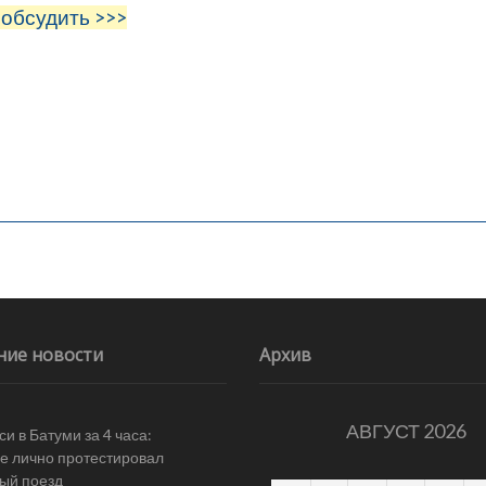
 обсудить >>>
ние новости
Архив
АВГУСТ 2026
и в Батуми за 4 часа:
е лично протестировал
ый поезд