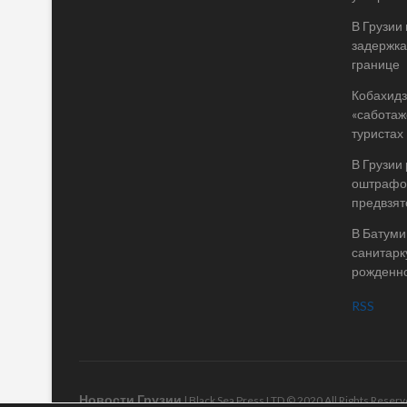
В Грузии
задержка
границе
Кобахидз
«саботаж
туристах
В Грузии
оштрафов
предвзят
В Батуми
санитарк
рожденно
RSS
Новости Грузии
| Black Sea Press LTD © 2020 All Rights Rese