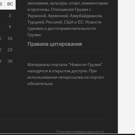
экономика, культура, спорт, комментарии
Б
ВС
и прогнозы. Отношения Грузии с
1
2
Украиной, Арменией, Азербайджаном,
Турцией, Россией, США и ЕС. Новости
8
9
туризма и достопримечательности
Грузии.
5
16
Правила цитирования
2
23
9
30
Материалы портала "Новости-Грузия"
находятся в открытом доступе. При
использовании гиперссылка на портал
обязательна.
Политика конфиденциальности