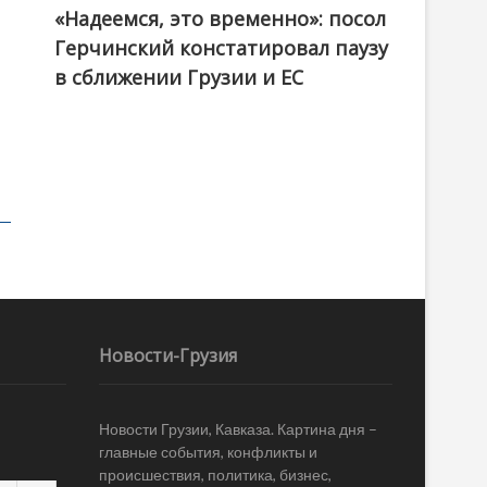
«Надеемся, это временно»: посол
Герчинский констатировал паузу
в сближении Грузии и ЕС
Новости-Грузия
Новости Грузии, Кавказа. Картина дня –
главные события, конфликты и
происшествия, политика, бизнес,