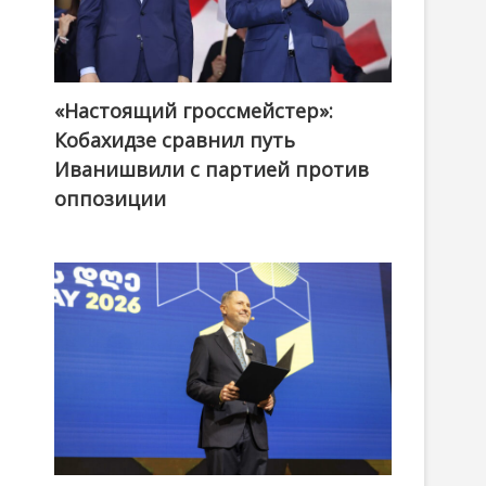
«Настоящий гроссмейстер»:
@ქართული ოცნება / Georgian Dream
Кобахидзе сравнил путь
Иванишвили с партией против
оппозиции