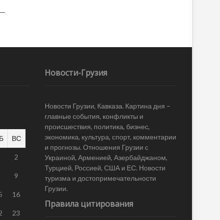
Новости-Грузия
Новости Грузии, Кавказа. Картина дня –
главные события, конфликты и
происшествия, политика, бизнес,
экономика, культура, спорт, комментарии
Б
ВС
и прогнозы. Отношения Грузии с
1
2
Украиной, Арменией, Азербайджаном,
Турцией, Россией, США и ЕС. Новости
8
9
туризма и достопримечательности
Грузии.
5
16
Правила цитирования
2
23