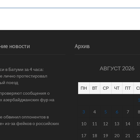
ние новости
Архив
АВГУСТ 2026
и в Батуми за 4 часа:
е лично протестировал
ый поезд
ПН
ВТ
СР
ЧТ
ПТ
С
 проверяют сообщения о
х азербайджанских фур на
3
4
5
6
7
е обвинил оппонентов в
е» из-за фейков о российских
10
11
12
13
14
1
17
18
19
20
21
2