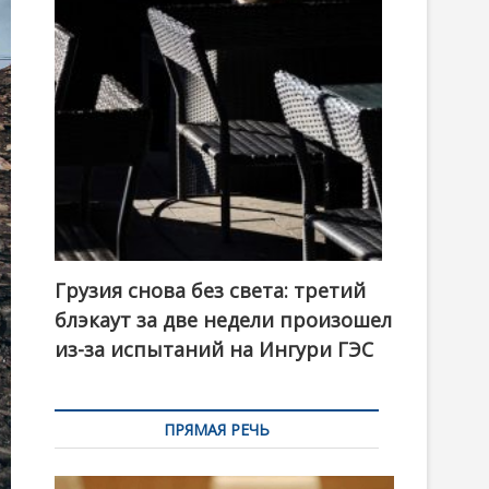
t
o
n
Грузия снова без света: третий
блэкаут за две недели произошел
из-за испытаний на Ингури ГЭС
ПРЯМАЯ РЕЧЬ