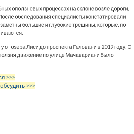
бных оползневых процессах на склоне возле дороги,
После обследования специалисты констатировали
 заметны большие и глубокие трещины, которые, по
виваются.
 от озера Лиси до проспекта Геловани в 2019 году. С
 оползня движение по улице Мачавариани было
ся >>>
 обсудить >>>