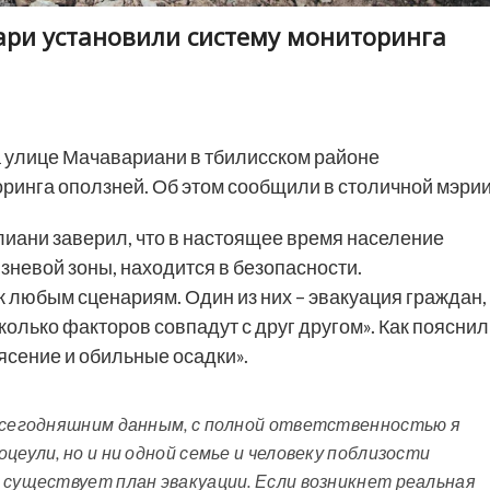
ри установили систему мониторинга
 улице Мачавариани в тбилисском районе
инга оползней. Об этом сообщили в столичной мэрии
иани заверил, что в настоящее время население
невой зоны, находится в безопасности.
к любым сценариям. Один из них – эвакуация граждан,
сколько факторов совпадут с друг другом». Как пояснил
ясение и обильные осадки».
о сегодняшним данным, с полной ответственностью я
цеули, но и ни одной семье и человеку поблизости
 существует план эвакуации. Если возникнет реальная