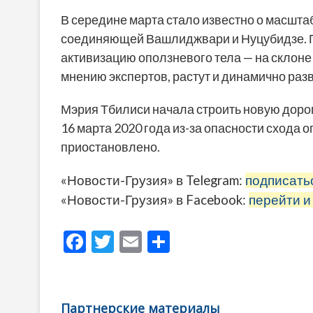
В середине марта стало известно о масшта
соединяющей Вашлиджвари и Нуцубидзе. 
активизацию оползневого тела — на склоне
мнению экспертов, растут и динамично раз
Мэрия Тбилиси начала строить новую дорогу
16 марта 2020 года из-за опасности схода
приостановлено.
«Новости-Грузия» в Telegram:
подписать
«Новости-Грузия» в Facebook:
перейти и
F
T
E
О
ac
w
m
тп
e
itt
ai
р
b
er
l
а
Партнерские материалы