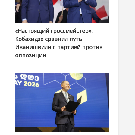
«Настоящий гроссмейстер»:
@ქართული ოცნება / Georgian Dream
Кобахидзе сравнил путь
Иванишвили с партией против
оппозиции