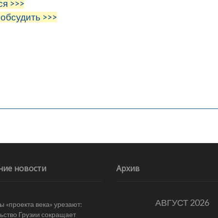
ся >>>
 обсудить >>>
ние новости
Архив
АВГУСТ 2026
 «проекта века» урезают:
ьство Грузии сокращает