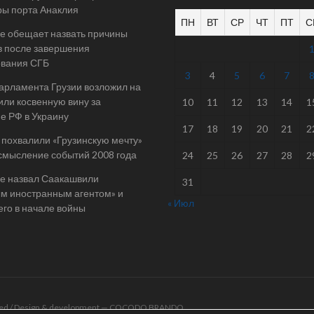
ы порта Анаклия
ПН
ВТ
СР
ЧТ
ПТ
С
е обещает назвать причины
в после завершения
ования СГБ
3
4
5
6
7
арламента Грузии возложил на
ли косвенную вину за
10
11
12
13
14
1
е РФ в Украину
17
18
19
20
21
2
 похвалили «Грузинскую мечту»
смысление событий 2008 года
24
25
26
27
28
2
е назвал Саакашвили
31
м иностранным агентом» и
« Июл
его в начале войны
rved / Design & development —
COCODO BRANDO