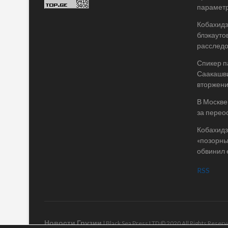
параметр
Кобахидз
блэкауто
расслед
Спикер п
Саакашви
вторжени
В Москве
за перео
Кобахидз
«позорны
обвинил 
RSS
Новости Грузии
| Black Sea Press LTD © 2020 All Rights Rese