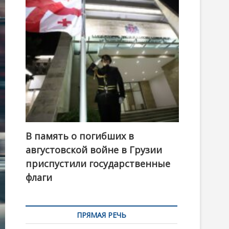
t
o
n
В память о погибших в
августовской войне в Грузии
приспустили государственные
флаги
ПРЯМАЯ РЕЧЬ