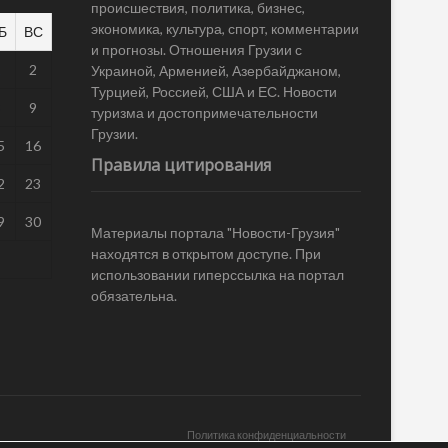
происшествия, политика, бизнес,
экономика, культура, спорт, комментарии
Б
ВС
и прогнозы. Отношения Грузии с
1
2
Украиной, Арменией, Азербайджаном,
Турцией, Россией, США и ЕС. Новости
8
9
туризма и достопримечательности
Грузии.
5
16
Правила цитирования
2
23
9
30
Материалы портала "Новости-Грузия"
находятся в открытом доступе. При
использовании гиперссылка на портал
обязательна.
Политика конфиденциальности