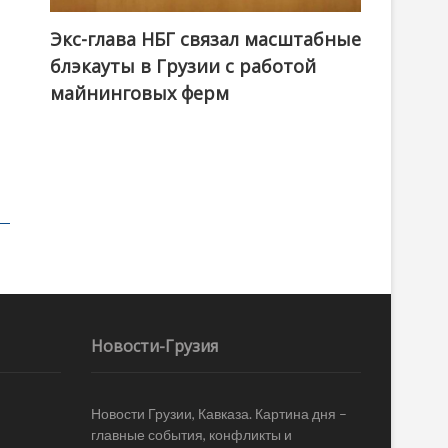
Экс-глава НБГ связал масштабные
блэкауты в Грузии с работой
майнинговых ферм
Новости-Грузия
Новости Грузии, Кавказа. Картина дня –
главные события, конфликты и