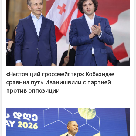
«Настоящий гроссмейстер»: Кобахидзе
@ქართული ოცნება / Georgian Dream
сравнил путь Иванишвили с партией
против оппозиции