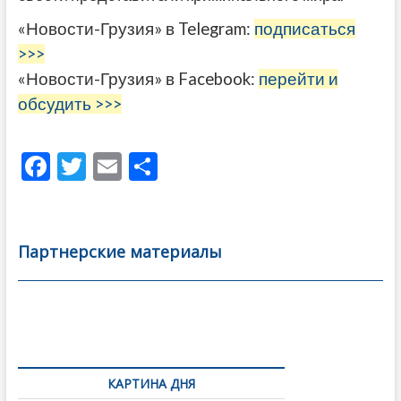
«Новости-Грузия» в Telegram:
подписаться
>>>
«Новости-Грузия» в Facebook:
перейти и
обсудить >>>
F
T
E
О
ac
w
m
тп
e
itt
ai
р
b
er
l
а
Партнерские материалы
o
в
o
и
k
ть
Навигация
по
КАРТИНА ДНЯ
записям