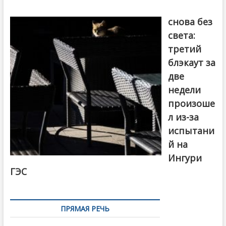
Грузия
снова без
света:
третий
блэкаут за
две
недели
произоше
л из-за
испытани
й на
Ингури
ГЭС
ПРЯМАЯ РЕЧЬ