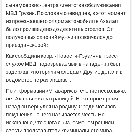
сына у сервис-центра Агентства обслуживания
МВД Грузии. По словам очевидцев, в этот момент
из проезжавшего рядом автомобиля в Ахалая
было произведено до десяти выстрелов. От
полученных ранений мужчина скончался до
приезда «скорой».
Как сообщили корр. «Новости-Грузия» в пресс-
службе МВД, подозреваемый в нападении был
задержан «по горячим следам». Другие детали в
ведомстве не разглашают.
По информации «Мтавари», в течение нескольких
лет Ахалая жил за границей. Некоторое время
назад он вернулся на родину. Среди мотивов
покушения на него называется месть. Не
исключено, что счета с бизнесменом решили
свести представители криминального мира.