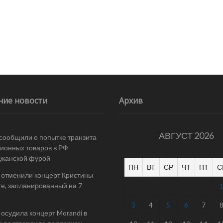
ние новости
Архив
АВГУСТ 2026
 сообщили о попытке транзита
ионных товаров в РФ
джанской фурой
ПН
ВТ
СР
ЧТ
ПТ
С
 отменили концерт Кристины
е, запланированный на 7
3
4
5
6
7
осудила концерт Morandi в