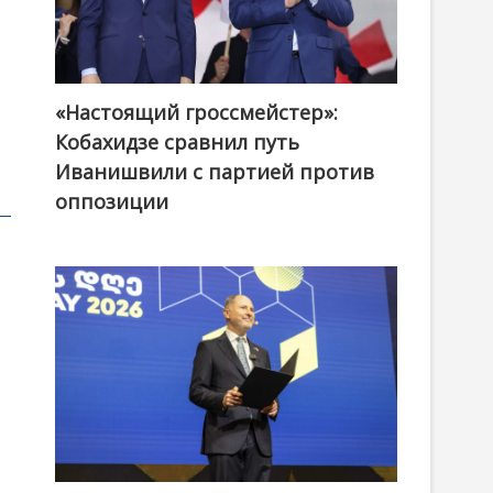
«Настоящий гроссмейстер»:
@ქართული ოცნება / Georgian Dream
Кобахидзе сравнил путь
Иванишвили с партией против
оппозиции