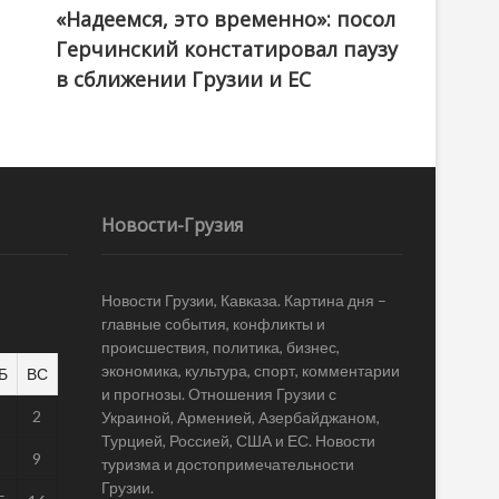
«Надеемся, это временно»: посол
Герчинский констатировал паузу
в сближении Грузии и ЕС
Новости-Грузия
Новости Грузии, Кавказа. Картина дня –
главные события, конфликты и
происшествия, политика, бизнес,
экономика, культура, спорт, комментарии
Б
ВС
и прогнозы. Отношения Грузии с
1
2
Украиной, Арменией, Азербайджаном,
Турцией, Россией, США и ЕС. Новости
8
9
туризма и достопримечательности
Грузии.