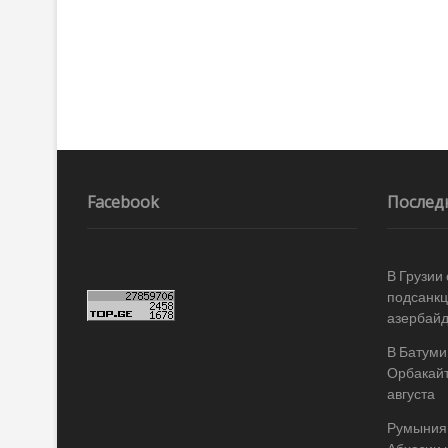
Facebook
Послед
В Грузии
подсанкц
азербай
В Батуми
Орбакайт
августа
Румыния 