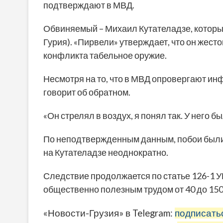
подтверждают в МВД.
Обвиняемый – Михаил Кутателадзе, который
Гурия). «Пирвели» утверждает, что он жест
конфликта табельное оружие.
Несмотря на то, что в МВД опровергают ин
говорит об обратном.
«Он стрелял в воздух, я понял так. У него 
По неподтвержденным данным, побои были
на Кутателадзе неоднократно.
Следствие продолжается по статье 126-1 УК
общественно полезным трудом от 40 до 150
«Новости-Грузия» в Telegram:
подписать