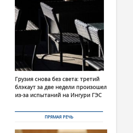
t
o
n
Грузия снова без света: третий
блэкаут за две недели произошел
из-за испытаний на Ингури ГЭС
ПРЯМАЯ РЕЧЬ