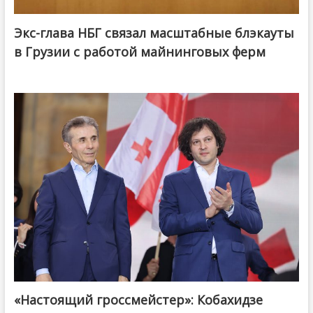
Экс-глава НБГ связал масштабные блэкауты
в Грузии с работой майнинговых ферм
«Настоящий гроссмейстер»: Кобахидзе
@ქართული ოცნება / Georgian Dream