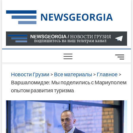
Skip
to
Нов
САМАЯ
content
АКТУАЛ
Гру
ИНФОР
О СОБ
В ГРУЗ
НОВОС
M
ГРУЗИИ
e
ОНЛАЙН
n
Новости Грузии
>
Все материалы
>
Главное
>
САЙТЕ 
u
Варшаломидзе: Мы поделились с Мариуполем
НАЙДЕ
B
опытом развития туризма
НОВОС
u
ПОЛИТ
t
ЭКОНО
t
КУЛЬТУ
o
СПОРТА
n
МНОГО