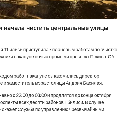
си начала чистить центральные улицы
я Тбилиси приступила к плановым работам по очистк
ехники накануне ночью промыли проспект Пекина. Об
 ходом работ накануне ознакомились директор
 и заместитель мэра столицы Андрия Басилая.
евно с 22:00 до 03:00 и продлятся до конца октября.
оспекты всех десяти районов Тбилиси. В случае
» окажет Служба по управлению чрезвычайными