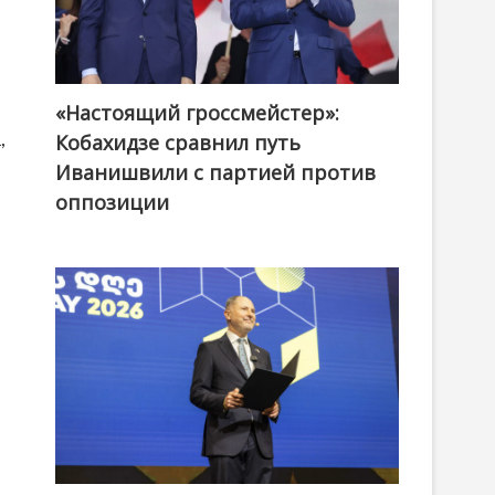
«Настоящий гроссмейстер»:
@ქართული ოცნება / Georgian Dream
,
Кобахидзе сравнил путь
Иванишвили с партией против
оппозиции