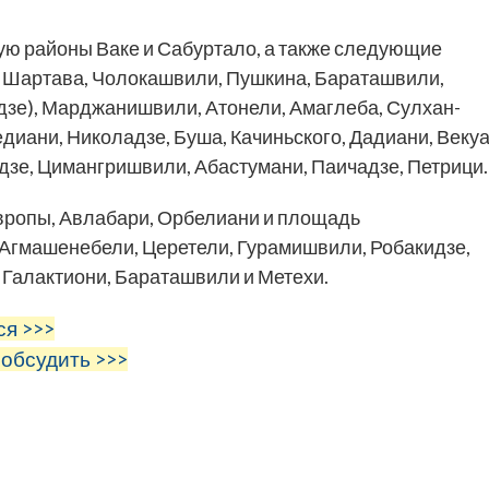
ю районы Ваке и Сабуртало, а также следующие
, Шартава, Чолокашвили, Пушкина, Бараташвили,
зе), Марджанишвили, Атонели, Амаглеба, Сулхан-
диани, Николадзе, Буша, Качиньского, Дадиани, Векуа
зе, Цимангришвили, Абастумани, Паичадзе, Петрици.
Европы, Авлабари, Орбелиани и площадь
 Агмашенебели, Церетели, Гурамишвили, Робакидзе,
ы Галактиони, Бараташвили и Метехи.
ся >>>
 обсудить >>>