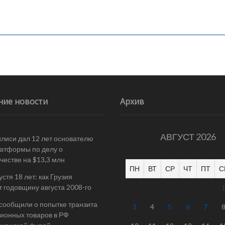
ние новости
Архив
АВГУСТ 2026
илиси дал 12 лет основателю
атформы по делу о
естве на $13,3 млн
ПН
ВТ
СР
ЧТ
ПТ
С
стя 18 лет: как Грузия
т годовщину августа 2008-го
 сообщили о попытке транзита
3
4
5
6
7
ионных товаров в РФ