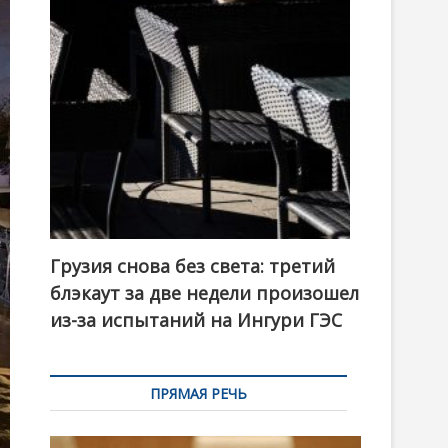
t
o
n
Грузия снова без света: третий
блэкаут за две недели произошел
из-за испытаний на Ингури ГЭС
ПРЯМАЯ РЕЧЬ