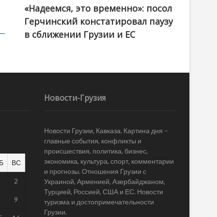
«Надеемся, это временно»: посол
Герчинский констатировал паузу
в сближении Грузии и ЕС
Новости-Грузия
Новости Грузии, Кавказа. Картина дня –
главные события, конфликты и
происшествия, политика, бизнес,
экономика, культура, спорт, комментарии
Б
ВС
и прогнозы. Отношения Грузии с
1
2
Украиной, Арменией, Азербайджаном,
Турцией, Россией, США и ЕС. Новости
8
9
туризма и достопримечательности
Грузии.