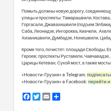
Помыть должны новую дорогу, соединяющу
улицы и проспекты: Тамарашвили, Костава
Горгасали, Джавахишвили (подъем Элбакид
Саба, Леонидзе, Ингороква, Киачели, Ахвле
Хизанишвили, Думбадзе, Нонешвили, Цабад
Кроме того, почистят: площади Свободы, 
Героев; проспекты Руставели, Чавчавадзе,
Царицы Кетеван; Сухой мост, а также мост
«Новости-Грузия» в Telegram:
подписать
«Новости-Грузия» в Facebook:
перейти и
F
T
E
О
ac
w
m
тп