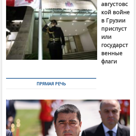
августовс
кой войне
в Грузии
приспуст
или
государст
венные
флаги
ПРЯМАЯ РЕЧЬ