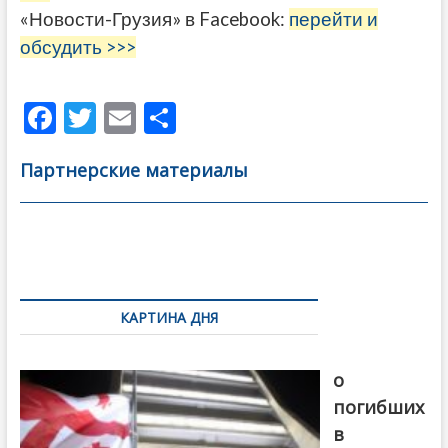
«Новости-Грузия» в Facebook:
перейти и
обсудить >>>
F
T
E
О
ac
w
m
тп
Партнерские материалы
e
itt
ai
р
b
er
l
а
o
в
Навигация
o
и
по
k
ть
КАРТИНА ДНЯ
записям
В память
о
погибших
в