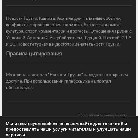
Новости Грузии, Кавказа. Картина дня – главные события,
конфликты и происшествия, политика, бизнес, экономика,
культура, спорт, комментарии и прогнозы. Отношения Грузии с
Украиной, Арменией, Азербайджаном, Турцией, Россией, США
и ЕС. Новости туризма и достопримечательности Грузии.
Правила цитирования
Материалы портала "Новости-Грузия" находятся в открытом
доступе. При использовании гиперссылка на портал
обязательна.
Политика конфиденциальности
Мы используем cookies на нашем сайте для того чтобы
Новости Грузии
| Black Sea Press LTD © 2020 All Rights Reserved /
предоставлять наши услуги читателям и улучшать наши
Design & development —
COCODO BRANDO
сервисы.