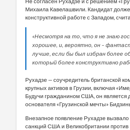
Не согласен Рухадзе и с решением «Гр
Михаила Кавелашвили. Кандидат долже
конструктивной работе с Западом, счита
«Несмотря на то, что я не знаю го
хорошее, и, вероятно, он – фанта
лучше, если бы был избран более о
который более конструктивно работ
Рухадзе — соучредитель британской ко
крупных активов в Грузии, включая «Имед
Будучи гражданином США, он является
основателя «Грузинской мечты» Бидзи
Внезапное появление Рухадзе вызвало 
санкций США и Великобритании против в