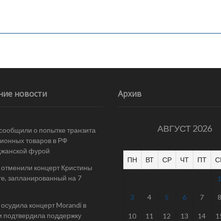
ние новости
Архив
АВГУСТ 2026
 сообщили о попытке транзита
ионных товаров в РФ
джанской фурой
ПН
ВТ
СР
ЧТ
ПТ
С
 отменили концерт Кристины
е, запланированный на 7
3
4
5
6
7
осудила концерт Morandi в
и подтвердила поддержку
10
11
12
13
14
1