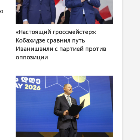
ию
«Настоящий гроссмейстер»:
@ქართული ოცნება / Georgian Dream
Кобахидзе сравнил путь
Иванишвили с партией против
оппозиции