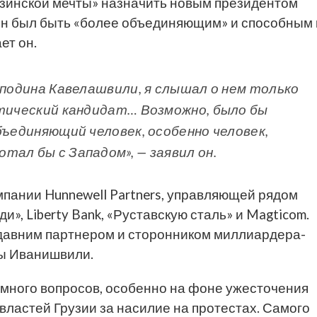
узинской мечты» назначить новым президентом
н был быть «более объединяющим» и способным 
ет он.
сподина Кавелашвили, я слышал о нем только
стический кандидат… Возможно, было бы
бъединяющий человек, особенно человек,
ал бы с Западом», — заявил он.
мпании Hunnewell Partners, управляющей рядом
и», Liberty Bank, «Руставскую сталь» и Magticom.
 давним партнером и сторонником миллиардера-
ны Иванишвили.
много вопросов, особенно на фоне ужесточения
ластей Грузии за насилие на протестах. Самого