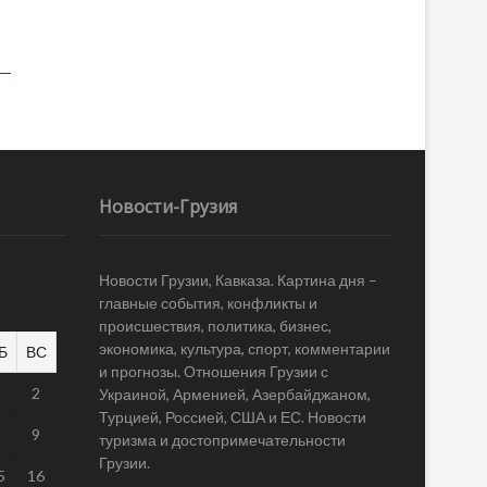
Новости-Грузия
Новости Грузии, Кавказа. Картина дня –
главные события, конфликты и
происшествия, политика, бизнес,
экономика, культура, спорт, комментарии
Б
ВС
и прогнозы. Отношения Грузии с
1
2
Украиной, Арменией, Азербайджаном,
Турцией, Россией, США и ЕС. Новости
8
9
туризма и достопримечательности
Грузии.
5
16