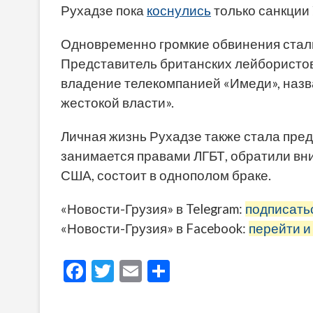
Рухадзе пока
коснулись
только санкции
Одновременно громкие обвинения стали 
Представитель британских лейбористо
владение телекомпанией «Имеди», назв
жестокой власти».
Личная жизнь Рухадзе также стала предме
занимается правами ЛГБТ, обратили вни
США, состоит в однополом браке.
«Новости-Грузия» в Telegram:
подписать
«Новости-Грузия» в Facebook:
перейти и
F
T
E
О
ac
w
m
тп