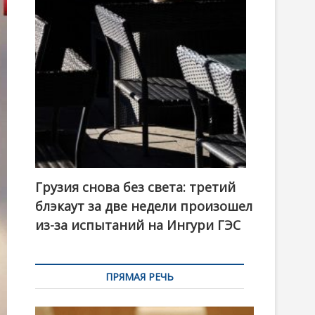
t
o
n
Грузия снова без света: третий
блэкаут за две недели произошел
из-за испытаний на Ингури ГЭС
ПРЯМАЯ РЕЧЬ