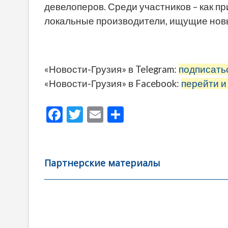
девелоперов. Среди участников – как 
локальные производители, ищущие нов
«Новости-Грузия» в Telegram:
подписать
«Новости-Грузия» в Facebook:
перейти и
F
T
E
О
ac
w
m
тп
e
itt
ai
р
b
er
l
а
Партнерские материалы
o
в
o
и
k
ть
Навигация