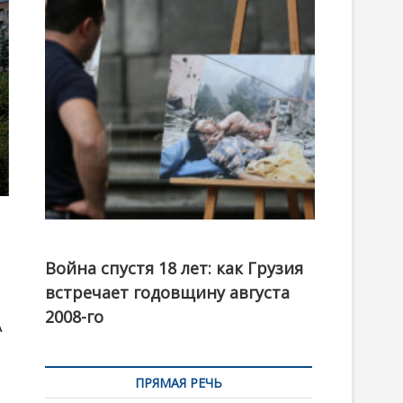
t
o
n
Фотовыставка на тему августовской войны 2008
года в Тбилиси, август 2018 года. Фото: Первый
Война спустя 18 лет: как Грузия
канал
встречает годовщину августа
2008-го
A
ПРЯМАЯ РЕЧЬ