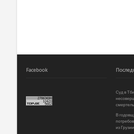
по
записям
Facebook
Послед
Суд в Тб
несоверш
смертель
В годовщ
потребов
из Грузии