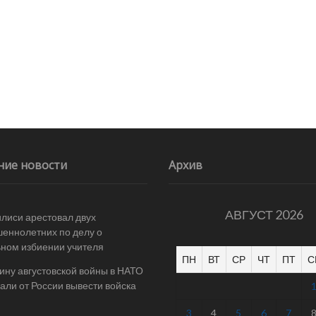
ние новости
Архив
АВГУСТ 2026
илиси арестовал двух
еннолетних по делу о
ном избиении учителя
ПН
ВТ
СР
ЧТ
ПТ
С
ину августовской войны в НАТО
али от России вывести войска
3
4
5
6
7