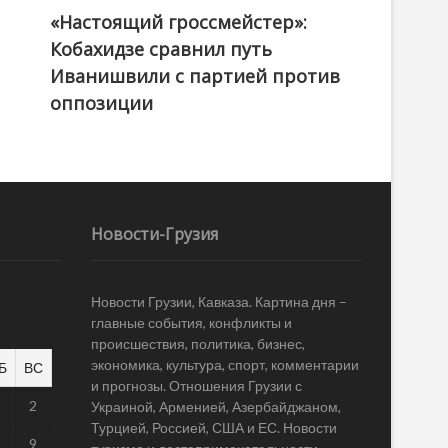
«Настоящий гроссмейстер»:
@ქართული ოცნება / Georgian Dream
Кобахидзе сравнил путь
Иванишвили с партией против
оппозиции
Новости-Грузия
Новости Грузии, Кавказа. Картина дня –
главные события, конфликты и
происшествия, политика, бизнес,
экономика, культура, спорт, комментарии
Б
ВС
и прогнозы. Отношения Грузии с
1
2
Украиной, Арменией, Азербайджаном,
Турцией, Россией, США и ЕС. Новости
8
9